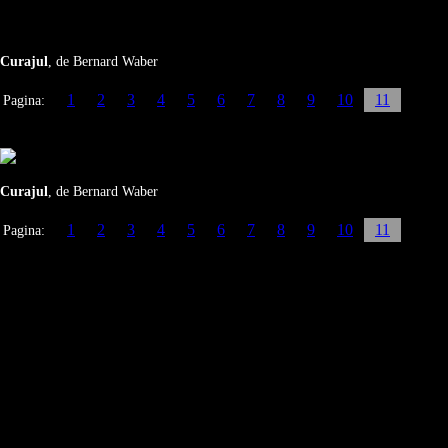
Curajul
, de Bernard Waber
1
2
3
4
5
6
7
8
9
10
11
Pagina:
Curajul
, de Bernard Waber
1
2
3
4
5
6
7
8
9
10
11
Pagina: