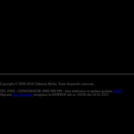
Copyright © 2008-2016 Catharsis Media. Toate drepturile rezervate.
TEL INFO - CONSUMATOR: 0800 080 999 - linie telefonica cu apelare gratuita |
ANPC
Operator
date personale
inregistrat la ANSPDCP sub nr. 34250 din 24.02.2015