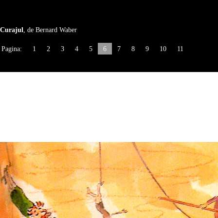
Curajul
, de Bernard Waber
Pagina:
1
2
3
4
5
6
7
8
9
10
11