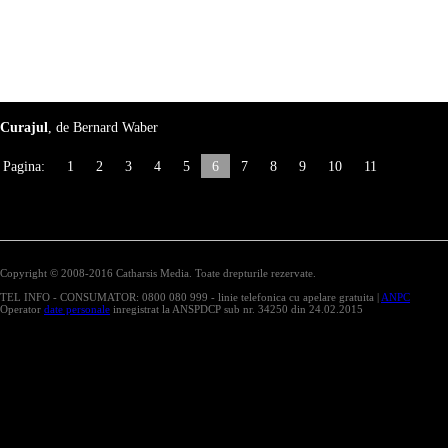
Curajul
, de Bernard Waber
Pagina:
1
2
3
4
5
6
7
8
9
10
11
Copyright © 2008-2016 Catharsis Media. Toate drepturile rezervate.
TEL INFO - CONSUMATOR: 0800 080 999 - linie telefonica cu apelare gratuita |
ANPC
Operator
date personale
inregistrat la ANSPDCP sub nr. 34250 din 24.02.2015