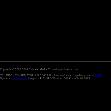
Copyright © 2008-2016 Catharsis Media. Toate drepturile rezervate.
TEL INFO - CONSUMATOR: 0800 080 999 - linie telefonica cu apelare gratuita |
ANPC
Operator
date personale
inregistrat la ANSPDCP sub nr. 34250 din 24.02.2015