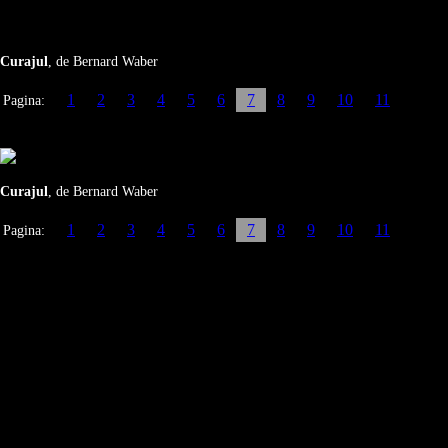
Curajul
, de Bernard Waber
1
2
3
4
5
6
7
8
9
10
11
Pagina:
Curajul
, de Bernard Waber
1
2
3
4
5
6
7
8
9
10
11
Pagina: