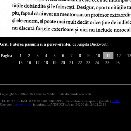
Grit. Puterea pasiunii si a perseverentei
, de Angela Duckworth
Pagina:
1
2
3
4
5
6
7
8
9
10
11
12
1
15
16
17
18
19
20
21
22
23
24
25
26
Copyright © 2008-2016 Catharsis Media. Toate drepturile rezervate.
TEL INFO - CONSUMATOR: 0800 080 999 - linie telefonica cu apelare gratuita |
ANPC
Operator
date personale
inregistrat la ANSPDCP sub nr. 34250 din 24.02.2015