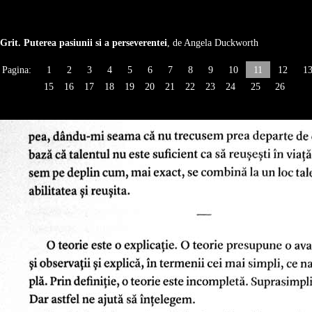
Grit. Puterea pasiunii si a perseverentei
, de Angela Duckworth
Pagina:
1
2
3
4
5
6
7
8
9
10
11
12
1
15
16
17
18
19
20
21
22
23
24
25
26