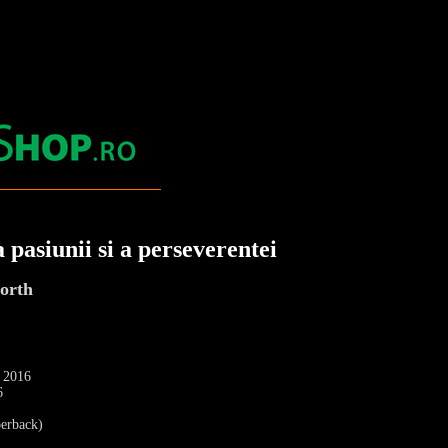
 pasiunii si a perseverentei
orth
: 2016
6
erback)