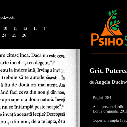
Duckworth
10
11
12
13
14
24
25
26
Grit. Puterea
Angela Duckw
de
Pagini: 384
Anul prezentei editii
Editia originala: 201
Coperta: Simpla (Pap