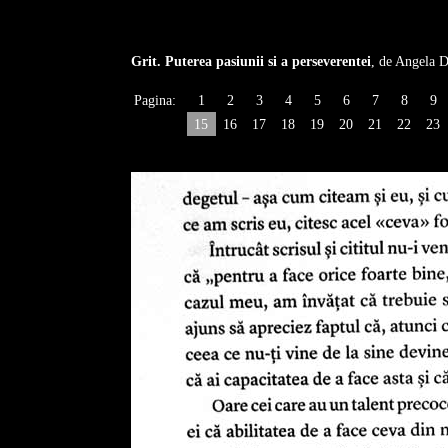
Grit. Puterea pasiunii si a perseverentei
, de Angela 
Pagina:
1
2
3
4
5
6
7
8
9
15
16
17
18
19
20
21
22
23