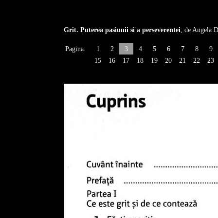
Grit. Puterea pasiunii si a perseverentei
, de Angela 
Pagina:
1
2
3
4
5
6
7
8
9
15
16
17
18
19
20
21
22
23