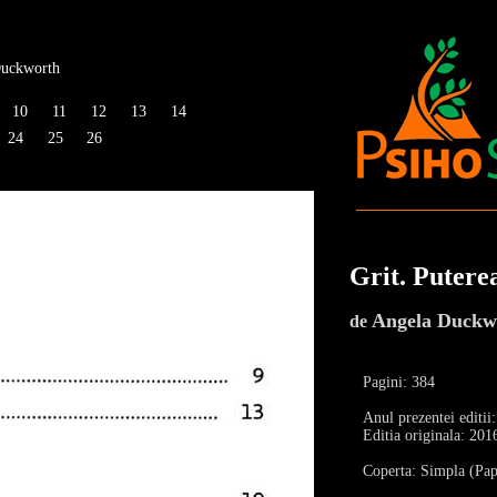
Duckworth
10
11
12
13
14
24
25
26
Grit. Puterea
Angela Duckw
de
Pagini: 384
Anul prezentei editii
Editia originala: 201
Coperta: Simpla (Pap