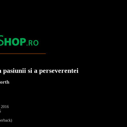
 pasiunii si a perseverentei
orth
: 2016
6
erback)