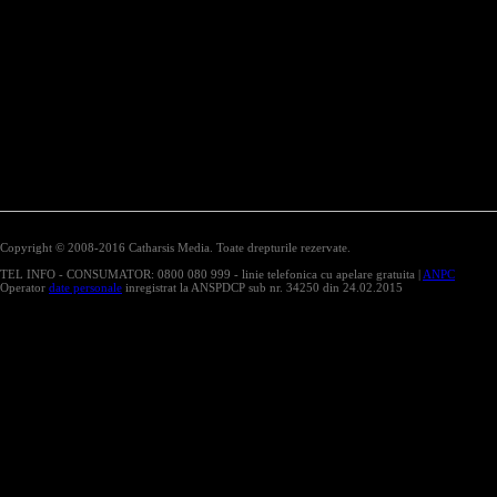
Copyright © 2008-2016 Catharsis Media. Toate drepturile rezervate.
TEL INFO - CONSUMATOR: 0800 080 999 - linie telefonica cu apelare gratuita |
ANPC
Operator
date personale
inregistrat la ANSPDCP sub nr. 34250 din 24.02.2015