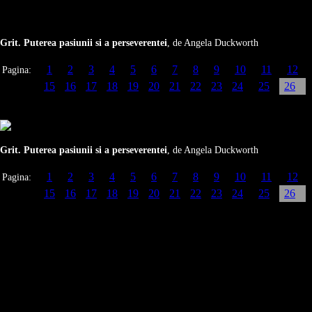
Grit. Puterea pasiunii si a perseverentei
, de Angela Duckworth
1
2
3
4
5
6
7
8
9
10
11
12
Pagina:
15
16
17
18
19
20
21
22
23
24
25
26
Grit. Puterea pasiunii si a perseverentei
, de Angela Duckworth
1
2
3
4
5
6
7
8
9
10
11
12
Pagina:
15
16
17
18
19
20
21
22
23
24
25
26