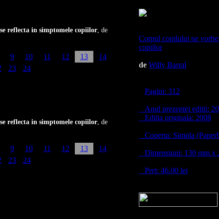
 se reflecta in simptomele copiilor
, de
Corpul copilului ne vorbest
copiilor
9
10
11
12
13
14
de
Willy Barral
2
23
24
Pagini: 312
Anul prezentei editii: 2
Editia originala: 2008
 se reflecta in simptomele copiilor
, de
Coperta: Simpla (Paper
9
10
11
12
13
14
Dimensiuni: 130 mm x
2
23
24
Pret: 46.00 lei