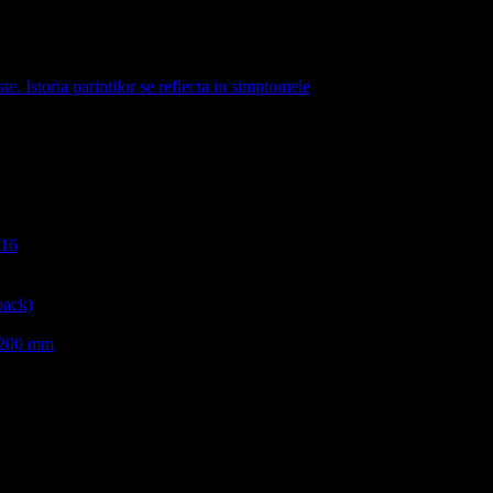
e. Istoria parintilor se reflecta in simptomele
016
back)
 200 mm