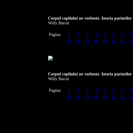
Corpul copilului ne vorbeste. Istoria parintilor
Willy Barral
1
2
3
4
5
6
7
8
Pagina:
15
16
17
18
19
20
21
2
Corpul copilului ne vorbeste. Istoria parintilor
Willy Barral
1
2
3
4
5
6
7
8
Pagina:
15
16
17
18
19
20
21
2