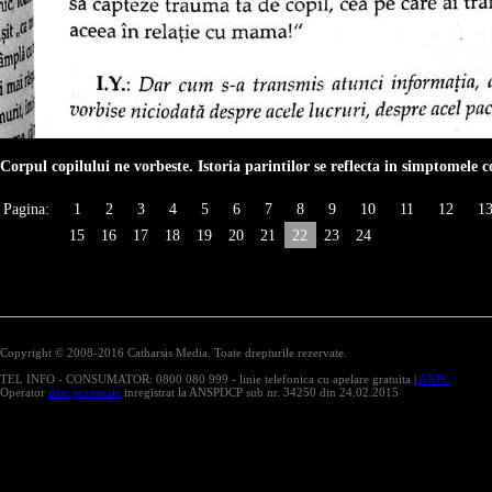
Corpul copilului ne vorbeste. Istoria parintilor se reflecta in simptomele c
Pagina:
1
2
3
4
5
6
7
8
9
10
11
12
1
15
16
17
18
19
20
21
22
23
24
Copyright © 2008-2016 Catharsis Media. Toate drepturile rezervate.
TEL INFO - CONSUMATOR: 0800 080 999 - linie telefonica cu apelare gratuita |
ANPC
Operator
date personale
inregistrat la ANSPDCP sub nr. 34250 din 24.02.2015