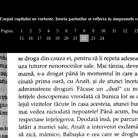
Corpul copilului ne vorbeste. Istoria parintilor se reflecta in simptomele c
Pagina:
1
2
3
4
5
6
7
8
9
10
11
12
1
15
16
17
18
19
20
21
22
23
24