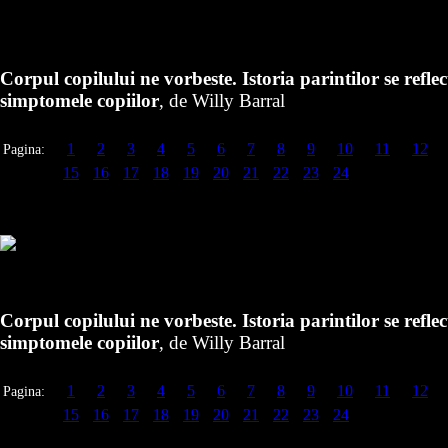
Corpul copilului ne vorbeste. Istoria parintilor se reflec
simptomele copiilor
, de Willy Barral
1
2
3
4
5
6
7
8
9
10
11
12
Pagina:
15
16
17
18
19
20
21
22
23
24
Corpul copilului ne vorbeste. Istoria parintilor se reflec
simptomele copiilor
, de Willy Barral
1
2
3
4
5
6
7
8
9
10
11
12
Pagina:
15
16
17
18
19
20
21
22
23
24