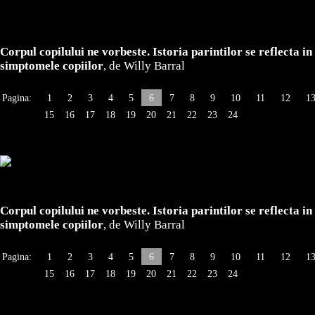
Corpul copilului ne vorbeste. Istoria parintilor se reflecta in
simptomele copiilor
, de Willy Barral
Pagina:
1
2
3
4
5
6
7
8
9
10
11
12
1
15
16
17
18
19
20
21
22
23
24
Corpul copilului ne vorbeste. Istoria parintilor se reflecta in
simptomele copiilor
, de Willy Barral
Pagina:
1
2
3
4
5
6
7
8
9
10
11
12
1
15
16
17
18
19
20
21
22
23
24