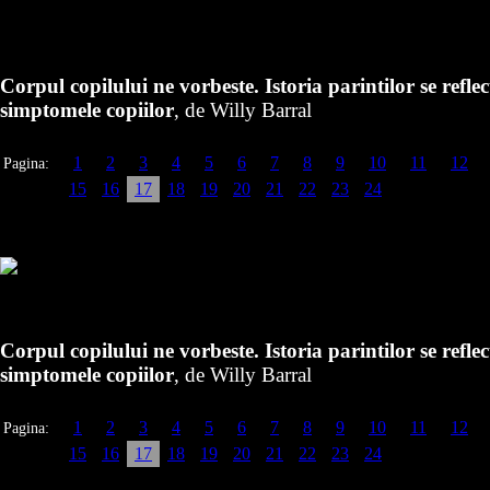
Corpul copilului ne vorbeste. Istoria parintilor se reflec
simptomele copiilor
, de Willy Barral
1
2
3
4
5
6
7
8
9
10
11
12
Pagina:
15
16
17
18
19
20
21
22
23
24
Corpul copilului ne vorbeste. Istoria parintilor se reflec
simptomele copiilor
, de Willy Barral
1
2
3
4
5
6
7
8
9
10
11
12
Pagina:
15
16
17
18
19
20
21
22
23
24