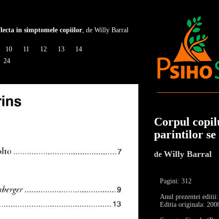
flecta in simptomele copiilor
, de Willy Barral
10
11
12
13
14
24
Corpul copilu
parintilor se
Willy Barral
de
Pagini: 312
Anul prezentei editii
Editia originala: 200