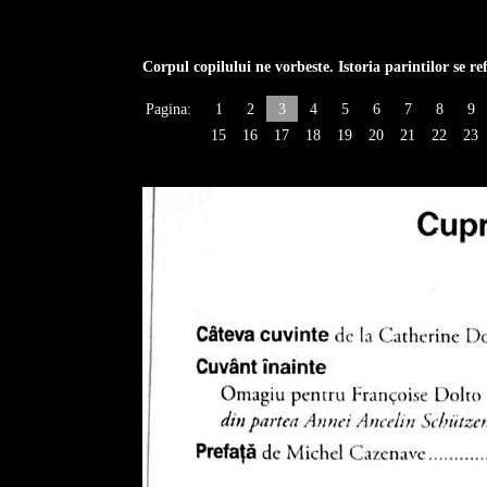
Corpul copilului ne vorbeste. Istoria parintilor se re
Pagina:
1
2
3
4
5
6
7
8
9
15
16
17
18
19
20
21
22
23