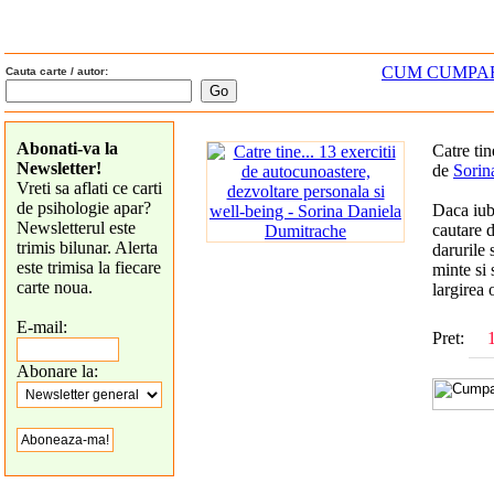
CUM CUMPA
Cauta carte / autor:
Abonati-va la
Catre tin
Newsletter!
de
Sorin
Vreti sa aflati ce carti
de psihologie apar?
Daca iube
Newsletterul este
cautare d
trimis bilunar. Alerta
darurile 
este trimisa la fiecare
minte si 
carte noua.
largirea 
E-mail:
Pret:
Abonare la: