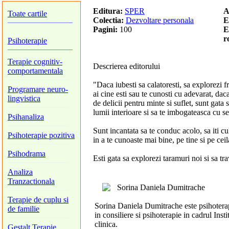
Editura:
SPER
A
Toate cartile
Colectia:
Dezvoltare personala
E
Pagini:
100
E
r
Psihoterapie
Terapie cognitiv-
Descrierea editorului
comportamentala
"Daca iubesti sa calatoresti, sa explorezi f
Programare neuro-
ai cine esti sau te cunosti cu adevarat, daca
lingvistica
de delicii pentru minte si suflet, sunt gata s
lumii interioare si sa te imbogateasca cu se
Psihanaliza
Sunt incantata sa te conduc acolo, sa iti cult
Psihoterapie pozitiva
in a te cunoaste mai bine, pe tine si pe ceila
Psihodrama
Esti gata sa explorezi taramuri noi si sa 
Analiza
Tranzactionala
Sorina Daniela Dumitrache
Terapie de cuplu si
Sorina Daniela Dumitrache este psihoterape
de familie
in consiliere si psihoterapie in cadrul Ins
clinica.
Gestalt Terapie