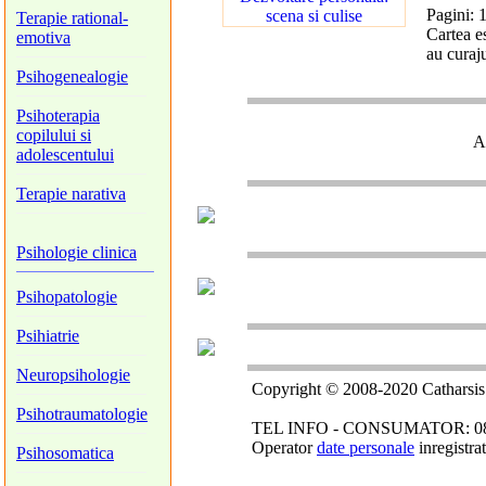
Pagini: 
Terapie rational-
Cartea e
emotiva
au curaju
Psihogenealogie
Psihoterapia
copilului si
Al
adolescentului
Terapie narativa
Psihologie clinica
Psihopatologie
Psihiatrie
Neuropsihologie
Copyright © 2008-2020 Catharsis M
Psihotraumatologie
TEL INFO - CONSUMATOR: 0800 080
Operator
date personale
inregistr
Psihosomatica