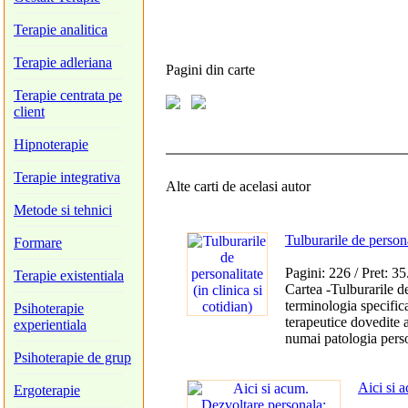
Terapie analitica
Terapie adleriana
Pagini
din carte
Terapie centrata pe
client
Hipnoterapie
Terapie integrativa
Alte carti de acelasi autor
Metode si tehnici
Tulburarile de personal
Formare
Pagini: 226
/
Pret: 35
Terapie existentiala
Cartea -Tulburarile de
terminologia specifica
Psihoterapie
terapeutice dovedite a
experientiala
numai patologia persona
Psihoterapie de grup
Aici si 
Ergoterapie