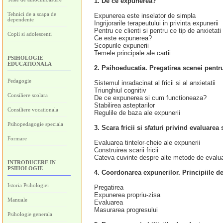
1. De ce expunerea?
Tehnici de a scapa de
Expunerea este inselator de simpla
dependente
Ingrijorarile terapeutului in privinta expunerii
Pentru ce clienti si pentru ce tip de anxietati
Copii si adolescenti
Ce este expunerea?
Scopurile expunerii
Temele principale ale cartii
PSIHOLOGIE
EDUCATIONALA
2. Psihoeducatia. Pregatirea scenei pent
Pedagogie
Sistemul inradacinat al fricii si al anxietatii
Triunghiul cognitiv
Consiliere scolara
De ce expunerea si cum functioneaza?
Stabilirea asteptarilor
Consiliere vocationala
Regulile de baza ale expunerii
Psihopedagogie speciala
3. Scara fricii si sfaturi privind evaluare
Formare
Evaluarea tintelor-cheie ale expunerii
Construirea scarii fricii
Cateva cuvinte despre alte metode de evalua
INTRODUCERE IN
PSIHOLOGIE
4. Coordonarea expunerilor. Principiile d
Istoria Psihologiei
Pregatirea
Expunerea propriu-zisa
Manuale
Evaluarea
Masurarea progresului
Psihologie generala