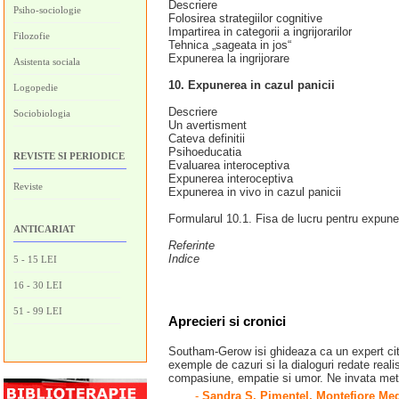
Descriere
Psiho-sociologie
Folosirea strategiilor cognitive
Impartirea in categorii a ingrijorarilor
Filozofie
Tehnica „sageata in jos“
Expunerea la ingrijorare
Asistenta sociala
10. Expunerea in cazul panicii
Logopedie
Descriere
Sociobiologia
Un avertisment
Cateva definitii
Psihoeducatia
REVISTE SI PERIODICE
Evaluarea interoceptiva
Expunerea interoceptiva
Reviste
Expunerea in vivo in cazul panicii
Formularul 10.1. Fisa de lucru pentru expune
ANTICARIAT
Referinte
Indice
5 - 15 LEI
16 - 30 LEI
51 - 99 LEI
Aprecieri si cronici
Southam-Gerow isi ghideaza ca un expert citit
exemple de cazuri si la dialoguri redate reali
compasiune, empatie si umor. Ne invata metode 
-
Sandra S. Pimentel, Montefiore Med