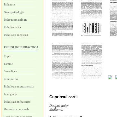
Psihiatrie
Neuropsihologie
Psihotraumatologie
Psihosomatica
Psihologie medicala
PSIHOLOGIE PRACTICA
Cuplu
Familie
Sexualitate
Comunicare
Psihologie motivationala
Inteligenta
Cuprinsul cartii
Psihologia in business
Despre autor
Dezvoltare personala
Multumiri
Teste de autocunoastere