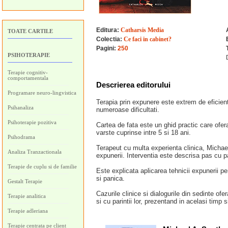
Editura:
Catharsis Media
TOATE CARTILE
Colectia:
Ce faci in cabinet?
Pagini:
250
PSIHOTERAPIE
Terapie cognitiv-
comportamentala
Descrierea editorului
Programare neuro-lingvistica
Terapia prin expunere este extrem de eficienta 
Psihanaliza
numeroase dificultati.
Psihoterapie pozitiva
Cartea de fata este un ghid practic care ofer
varste cuprinse intre 5 si 18 ani.
Psihodrama
Terapeut cu multa experienta clinica, Michae
Analiza Tranzactionala
expunerii. Interventia este descrisa pas cu pa
Terapie de cuplu si de familie
Este explicata aplicarea tehnicii expunerii pent
si panica.
Gestalt Terapie
Cazurile clinice si dialogurile din sedinte ofer
Terapie analitica
si cu parintii lor, prezentand in acelasi timp 
Terapie adleriana
Terapie centrata pe client