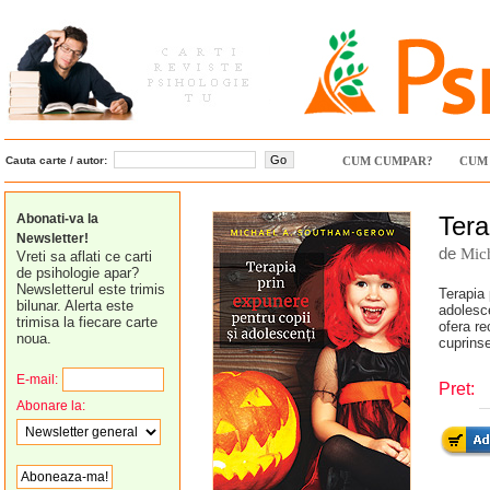
Cauta carte / autor:
CUM CUMPAR?
CUM 
Abonati-va la
Tera
Newsletter!
de
Mic
Vreti sa aflati ce carti
de psihologie apar?
Newsletterul este trimis
Terapia 
bilunar. Alerta este
adolesce
trimisa la fiecare carte
ofera re
noua.
cuprinse
E-mail:
Pret:
Abonare la: