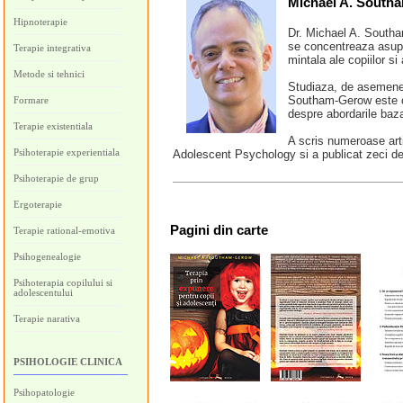
Michael A. South
Hipnoterapie
Dr. Michael A. Southa
se concentreaza asupr
Terapie integrativa
mintala ale copiilor si
Metode si tehnici
Studiaza, de asemenea,
Southam-Gerow este con
Formare
despre abordarile bazat
Terapie existentiala
A scris numeroase arti
Psihoterapie experientiala
Adolescent Psychology si a publicat zeci de
Psihoterapie de grup
Ergoterapie
Pagini
din carte
Terapie rational-emotiva
Psihogenealogie
Psihoterapia copilului si
adolescentului
Terapie narativa
PSIHOLOGIE CLINICA
Psihopatologie