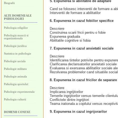
5. Expunerea si abilitatile de adaptare
Biografii
Cand se folosesc interventii de formare a abili
Interventii de formare a abilitatilor
ALTE DOMENII ALE
PSIHOLOGIEI
6. Expunerea in cazul fobiilor specifice
Psihologia religiilor
Descriere
Construirea scarii fricii pentru o fobie
Psihologia muncii si
Expunerea graduala
organizationala
Abilitatile cognitive si fobia
Psihologie juridica
7. Expunerea in cazul anxietatii sociale
Statistica in psihologie
Descriere
Identificarea tintelor potrivite pentru expuner
Psihologie sociala
Clarificarea declansatorilor anxietatii sociale
Evaluarea si exersarea abilitatilor sociale ale
Psihologie militara
Rezolvarea problemelor cand situatiile social
Psihologie animala
8. Expunerea in cazul fricilor de separare
Psihologia sportului
Descriere
Implicarea ingrijitorilor
Psihologie experimentala
Temerile ingrijitorilor versus temerile clientu
Psihologia culturii
Conflictele dintre ingrijitori
Teama irationala a copilului versus receptivit
9. Expunerea in cazul ingrijorarilor
DOMENII CONEXE