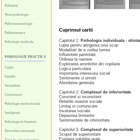
Psihiatrie
Neuropsihologie
Psihotraumatologie
Cuprinsul cartii
Psihosomatica
Capitolul 1:
Psihologia individuala - stiinta
Psihologie medicala
Lupta pentru atingerea unui scop
Modalitati de a vedea lumea
Influentele parentale
PSIHOLOGIE PRACTICA
Ordinea la nastere
Explorarea amintirilor din copilarie
Cuplu
Logica particulara
Importanta interesului social
Familie
Sentimente si emotii
Abordarea generala
Sexualitate
Capitolul 2:
Complexul de inferioritate
Comunicare
Constient si inconstient
Relatiile noastre sociale
Psihologie motivationala
Limbaj si comunicare
Invatarea sociala
Inteligenta
Depasirea limitarilor
Sentimentele de inferioritate
Psihologia in business
Capitolul 3:
Complexul de superioritate
Dezvoltare personala
Scopul de superioritate
Evitarea solutiilor reale
Teste de autocunoastere