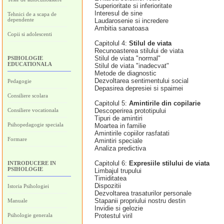
Superioritate si inferioritate
Interesul de sine
Tehnici de a scapa de
dependente
Laudarosenie si incredere
Ambitia sanatoasa
Copii si adolescenti
Capitolul 4:
Stilul de viata
Recunoasterea stilului de viata
Stilul de viata "normal"
PSIHOLOGIE
EDUCATIONALA
Stilul de viata "inadecvat"
Metode de diagnostic
Dezvoltarea sentimentului social
Pedagogie
Depasirea depresiei si spaimei
Consiliere scolara
Capitolul 5:
Amintirile din copilarie
Consiliere vocationala
Descoperirea prototipului
Tipuri de amintiri
Psihopedagogie speciala
Moartea in familie
Amintirile copiilor rasfatati
Formare
Amintiri speciale
Analiza predictiva
Capitolul 6:
Expresiile stilului de viata
INTRODUCERE IN
PSIHOLOGIE
Limbajul trupului
Timiditatea
Dispozitii
Istoria Psihologiei
Dezvoltarea trasaturilor personale
Stapanii propriului nostru destin
Manuale
Invidie si gelozie
Psihologie generala
Protestul viril