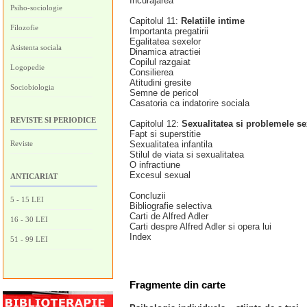
Incurajarea
Psiho-sociologie
Capitolul 11:
Relatiile intime
Filozofie
Importanta pregatirii
Egalitatea sexelor
Asistenta sociala
Dinamica atractiei
Copilul razgaiat
Logopedie
Consilierea
Atitudini gresite
Sociobiologia
Semne de pericol
Casatoria ca indatorire sociala
REVISTE SI PERIODICE
Capitolul 12:
Sexualitatea si problemele s
Fapt si superstitie
Reviste
Sexualitatea infantila
Stilul de viata si sexualitatea
O infractiune
Excesul sexual
ANTICARIAT
Concluzii
5 - 15 LEI
Bibliografie selectiva
Carti de Alfred Adler
16 - 30 LEI
Carti despre Alfred Adler si opera lui
Index
51 - 99 LEI
Fragmente din carte