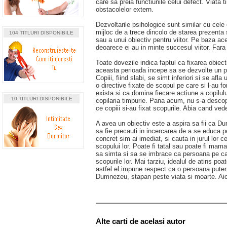
care sa preia functiunile celui defect. Viata t
obstacolelor extern.
Dezvoltarile psihologice sunt similar cu cel
mijloc de a trece dincolo de starea prezenta s
104 TITLURI DISPONIBILE
sau a unui obiectiv pentru viitor. Pe baza aces
deoarece ei au in minte succesul viitor. Fara a
Toate dovezile indica faptul ca fixarea obiect
aceasta perioada incepe sa se dezvolte un p
Copiii, fiind slabi, se simt inferiori si se afla
o directive fixate de scopul pe care si l-au 
exista si ca domina fiecare actiune a copilului
10 TITLURI DISPONIBILE
copilaria timpurie. Pana acum, nu s-a descoper
ce copiii si-au fixat scopurile. Abia cand ved
A avea un obiectiv este a aspira sa fii ca Du
sa fie precauti in incercarea de a se educa p
concret sim ai imediat, si cauta in jurul lor
scopului lor. Poate fi tatal sau poate fi mam
sa simta si sa se imbrace ca persoana pe care
scopurile lor. Mai tarziu, idealul de atins po
astfel el impune respect ca o persoana puternic
Dumnezeu, stapan peste viata si moarte. Aici 
Alte carti de acelasi autor