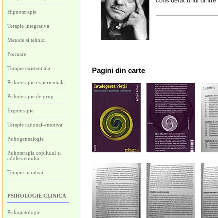
considerat unul dintre
Hipnoterapie
Terapie integrativa
Metode si tehnici
Formare
Terapie existentiala
Pagini
din carte
Psihoterapie experientiala
Psihoterapie de grup
Ergoterapie
Terapie rational-emotiva
Psihogenealogie
Psihoterapia copilului si
adolescentului
Terapie narativa
PSIHOLOGIE CLINICA
Psihopatologie