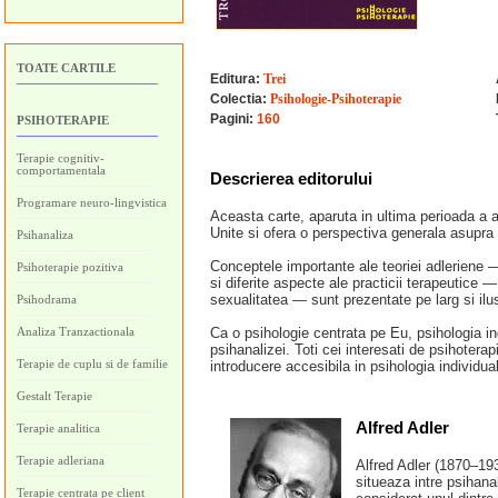
TOATE CARTILE
Editura:
Trei
Colectia:
Psihologie-Psihoterapie
Pagini:
160
PSIHOTERAPIE
Terapie cognitiv-
comportamentala
Descrierea editorului
Programare neuro-lingvistica
Aceasta carte, aparuta in ultima perioada a act
Unite si ofera o perspectiva generala asupra p
Psihanaliza
Conceptele importante ale teoriei adleriene —
Psihoterapie pozitiva
si diferite aspecte ale practicii terapeutice — 
sexualitatea — sunt prezentate pe larg si il
Psihodrama
Analiza Tranzactionala
Ca o psihologie centrata pe Eu, psihologia in
psihanalizei. Toti cei interesati de psihoterap
Terapie de cuplu si de familie
introducere accesibila in psihologia individua
Gestalt Terapie
Alfred Adler
Terapie analitica
Terapie adleriana
Alfred Adler (1870–193
situeaza intre psihana
Terapie centrata pe client