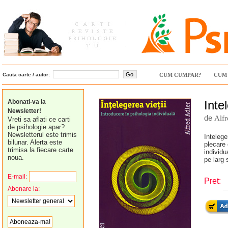
Cauta carte / autor:
CUM CUMPAR?
CUM 
Abonati-va la
Inte
Newsletter!
de
Alfr
Vreti sa aflati ce carti
de psihologie apar?
Newsletterul este trimis
Intelege
bilunar. Alerta este
plecare 
trimisa la fiecare carte
individu
noua.
pe larg 
E-mail:
Pret:
Abonare la: