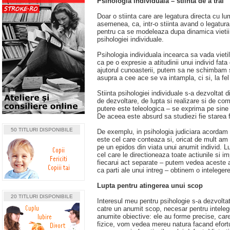
Psihologia individuala – stiinta de a trai
Doar o stiinta care are legatura directa cu 
asemenea, ca, intr-o stiinta avand o legatura 
pentru ca se modeleaza dupa dinamica vietii, d
psihologiei individuale.
Psihologia individuala incearca sa vada vietil
ca pe o expresie a atitudinii unui individ fat
ajutorul cunoasterii, putem sa ne schimbam si
asupra a cee ace se va intampla, ci si, la fe
Stiinta psihologiei individuale s-a dezvoltat d
de dezvoltare, de lupta si realizare si de co
putere este teleologica – se exprima pe sine i
De aceea este absurd sa studiezi fie starea fi
50 TITLURI DISPONIBILE
De exemplu, in psihologia judiciara acordam de
este cel care conteaza si, oricat de mult am
pe un epidos din viata unui anumit individ. Lu
cel care le directioneaza toate actiunile si 
fiecarui act separate – putem vedea aceste ac
ca parti ale unui intreg – obtinem o inteleger
Lupta pentru atingerea unui scop
20 TITLURI DISPONIBILE
Interesul meu pentru psihologie s-a dezvoltat
catre un anumit scop, necesar pentru intelege
anumite obiective: ele au forme precise, care
fizice, vom vedea mereu natura facand efort