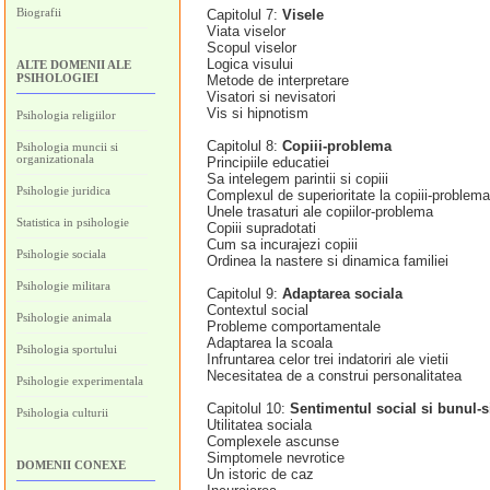
Biografii
Capitolul 7:
Visele
Viata viselor
Scopul viselor
Logica visului
ALTE DOMENII ALE
PSIHOLOGIEI
Metode de interpretare
Visatori si nevisatori
Vis si hipnotism
Psihologia religiilor
Capitolul 8:
Copiii-problema
Psihologia muncii si
organizationala
Principiile educatiei
Sa intelegem parintii si copiii
Psihologie juridica
Complexul de superioritate la copiii-problema
Unele trasaturi ale copiilor-problema
Statistica in psihologie
Copiii supradotati
Cum sa incurajezi copiii
Psihologie sociala
Ordinea la nastere si dinamica familiei
Psihologie militara
Capitolul 9:
Adaptarea sociala
Contextul social
Psihologie animala
Probleme comportamentale
Adaptarea la scoala
Psihologia sportului
Infruntarea celor trei indatoriri ale vietii
Necesitatea de a construi personalitatea
Psihologie experimentala
Capitolul 10:
Sentimentul social si bunul-
Psihologia culturii
Utilitatea sociala
Complexele ascunse
Simptomele nevrotice
DOMENII CONEXE
Un istoric de caz