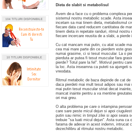
Dieta de slabit si metabolisul
Avem de-a face cu o problema complexa pentr
sistemul nostru metabolic scade. Asta inse
104 TITLURI DISPONIBILE
incetam sa mai tinem dieta, metabolismul cres
fiecare data cand reducem cantitatea de ma
tinem dieta in repetate randuri, ritmul nostru 
fiecare incercare reusita de a slabi, a pierde 
Cu cat mancam mai putin, cu atat scade mai
cea mai mare parte din ce pierdem este gras
numai grasime, ci si tesut muscular. La o pi
10 TITLURI DISPONIBILE
pierduta ar putea fi tesut muscular fara gr
pierde? Totul pare la fel". Motivul pentru ca
la loc. Asta inseamna ca puteti sa ajungeti 
vreodata.
Ritmul metabolic de baza depinde de cat de mu
daca pierdeti mai mult tesut adipos sau mai 
mai putin tesut muscular striat decat inaint
mancat inainte pentru a va mentine greutatea 
ori mai greu.
O alta problema pe care o intampina persoane
care sare peste micul dejun si apoi ciugulest
putin sau nimic in timpul zilei si apoi seara s
trebuie "sa luati micul dejun". Asta suna ca 
farama de adevar in acest indemn, intrucat c
dezechilibru al ritmului nostru metabolic.