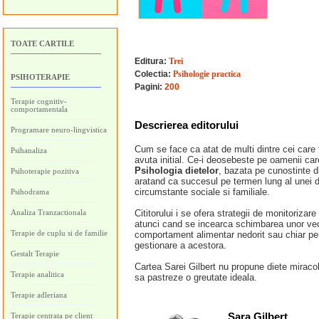
TOATE CARTILE
Editura:
Trei
Colectia:
Psihologie practica
PSIHOTERAPIE
Pagini:
200
Terapie cognitiv-
comportamentala
Descrierea editorului
Programare neuro-lingvistica
Cum se face ca atat de multi dintre cei care
Psihanaliza
avuta initial. Ce-i deosebeste pe oamenii care
Psihologia dietelor
, bazata pe cunostinte di
Psihoterapie pozitiva
aratand ca succesul pe termen lung al unei di
circumstante sociale si familiale.
Psihodrama
Analiza Tranzactionala
Cititorului i se ofera strategii de monitorizare 
atunci cand se incearca schimbarea unor vech
Terapie de cuplu si de familie
comportament alimentar nedorit sau chiar per
gestionare a acestora.
Gestalt Terapie
Cartea Sarei Gilbert nu propune diete miracol,
Terapie analitica
sa pastreze o greutate ideala.
Terapie adleriana
Sara Gilbert
Terapie centrata pe client