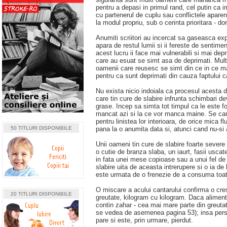
pentru a depasi in primul rand, cel putin ca im
cu partenerul de cuplu sau conflictele aparen
la modul propriu, sub o cerinta prioritara - dor
Anumiti scriitori au incercat sa gaseasca ex
apara de restul lumii si ii fereste de sentime
acest lucru ii face mai vulnerabili si mai dep
care au esuat se simt asa de deprimati. Multi
oamenii care reusesc se simt din ce in ce m
pentru ca sunt deprimati din cauza faptului c
Nu exista nicio indoiala ca procesul acesta d
care tin cure de slabire infrunta schimbari de
grase. Incep sa simta tot timpul ca le este
mancat azi si la ce vor manca maine. Se cant
pentru linistea lor interioara, de orice mica f
50 TITLURI DISPONIBILE
pana la o anumita data si, atunci cand nu-si a
Unii oameni tin cure de slabire foarte sever
o cutie de branza slaba, un iaurt, fasii uscat
in fata unei mese copioase sau a unui fel de 
slabire uita de aceasta intrerupere si o ia de
este urmata de o frenezie de a consuma toate
O miscare a acului cantarului confirma o cre
20 TITLURI DISPONIBILE
greutate, kilogram cu kilogram. Daca alimente
contin zahar - cea mai mare parte din greuta
se vedea de asemenea pagina 53); insa persoa
pare si este, prin urmare, pierdut.