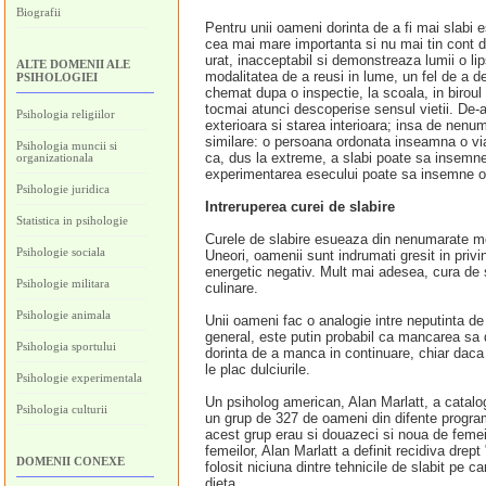
Biografii
Pentru unii oameni dorinta de a fi mai slabi es
cea mai mare importanta si nu mai tin cont de
urat, inacceptabil si demonstreaza lumii o l
ALTE DOMENII ALE
modalitatea de a reusi in lume, un fel de a d
PSIHOLOGIEI
chemat dupa o inspectie, la scoala, in birou
tocmai atunci descoperise sensul vietii. De-at
Psihologia religiilor
exterioara si starea interioara; insa de nenuma
similare: o persoana ordonata inseamna o viat
Psihologia muncii si
ca, dus la extreme, a slabi poate sa insemne
organizationala
experimentarea esecului poate sa insemne or
Psihologie juridica
Intreruperea curei de slabire
Statistica in psihologie
Curele de slabire esueaza din nenumarate mot
Psihologie sociala
Uneori, oamenii sunt indrumati gresit in priv
energetic negativ. Mult mai adesea, cura de sl
Psihologie militara
culinare.
Psihologie animala
Unii oameni fac o analogie intre neputinta de
general, este putin probabil ca mancarea sa 
Psihologia sportului
dorinta de a manca in continuare, chiar daca 
le plac dulciurile.
Psihologie experimentala
Un psiholog american, Alan Marlatt, a cataloga
Psihologia culturii
un grup de 327 de oameni din difente programe
acest grup erau si douazeci si noua de femei
femeilor, Alan Marlatt a definit recidiva dre
DOMENII CONEXE
folosit niciuna dintre tehnicile de slabit pe 
dieta.