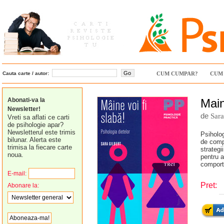
Cauta carte / autor:
CUM CUMPAR?
CUM 
Abonati-va la
Main
Newsletter!
de
Sara
Vreti sa aflati ce carti
de psihologie apar?
Newsletterul este trimis
Psiholog
bilunar. Alerta este
de compo
trimisa la fiecare carte
strategi
noua.
pentru a
comport
E-mail:
Pret:
Abonare la: