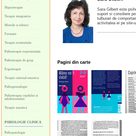
Hipnoterapie
Sara Gilbert este psiho
suport si consiliere p
Terapie integrativa
tulburari de comportam
activitatea ei pe site-
Metode si tehnici
Formare
Terapie existentiala
Psihoterapie experientiala
Psihoterapie de grup
Pagini
din carte
Ergoterapie
Terapie rational-emotiva
Psihogenealogie
Psihoterapia copilului si
adolescentului
Terapie narativa
PSIHOLOGIE CLINICA
Psihopatologie