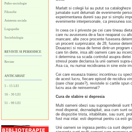
Psiho-sociologie
Marlatt si colegii lui au putut sa catalogheze
Filozofie
jumatate sunt deturnati de evenimente personal
experimentarea durerii sau pur si simplu impu
Asistenta sociala
evenimente interpersonale, ca presiunea soc
Logopedie
In ceea ce ii priveste pe cei care tineau diet
care nu avusesera de-a face neaparat cu altc
Sociobiologia
mancare; alte zece procente fusesera determin
un procent surprinzator, de 28, fusese determi
Douazeci si noua de femei dintr-un program d
REVISTE SI PERIODICE
care tin diete, insa alti oameni care au ince
ii determina sa scada controlul asupra diete
stresul poate declansa la unii oameni supra
Reviste
Asa ca, nu numai recidivarea in sine este im
Cei care esueaza traiesc incontinuu cu spectr
ANTICARIAT
de acest lucru, fiecare episod de recidiva vin
(oare chiar poate?), revistele si cartile spun 
5 - 15 LEI
lucru asa de neinsemnat?
16 - 30 LEI
Cura de slabire si depresia
51 - 99 LEI
Multi oameni obezi sau supraponderali sunt feri
mod disperat, deznadajduit, asa cum sunt oam
de dispozitie trista, iritabilitate, sau sunt, 
fost mai intai: esti deprimat pentru ca esti g
Unii oameni se ingrasa pentru ca sunt deprim
siguranta sunt multi oameni care mananca mai