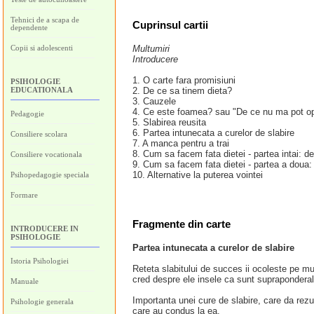
Tehnici de a scapa de
Cuprinsul cartii
dependente
Copii si adolescenti
Multumiri
Introducere
1. O carte fara promisiuni
PSIHOLOGIE
EDUCATIONALA
2. De ce sa tinem dieta?
3. Cauzele
4. Ce este foamea? sau "De ce nu ma pot op
Pedagogie
5. Slabirea reusita
6. Partea intunecata a curelor de slabire
Consiliere scolara
7. A manca pentru a trai
8. Cum sa facem fata dietei - partea intai: de
Consiliere vocationala
9. Cum sa facem fata dietei - partea a doua: 
10. Alternative la puterea vointei
Psihopedagogie speciala
Formare
Fragmente din carte
INTRODUCERE IN
PSIHOLOGIE
Partea intunecata a curelor de slabire
Istoria Psihologiei
Reteta slabitului de succes ii ocoleste pe mu
cred despre ele insele ca sunt supraponderale
Manuale
Importanta unei cure de slabire, care da rezul
Psihologie generala
care au condus la ea.