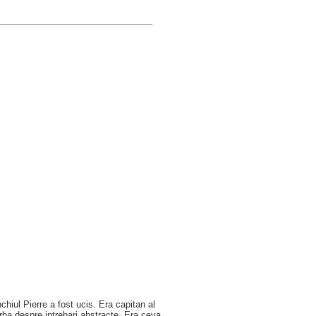
hiul Pierre a fost ucis. Era capitan al
rba despre intrebari abstracte. Era ceva