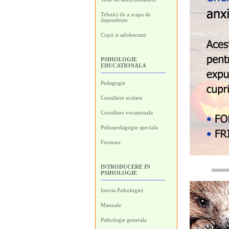
Tehnici de a scapa de
dependente
Copii si adolescenti
PSIHOLOGIE
EDUCATIONALA
Pedagogie
Consiliere scolara
Consiliere vocationala
Psihopedagogie speciala
Formare
INTRODUCERE IN
PSIHOLOGIE
Istoria Psihologiei
Manuale
Psihologie generala