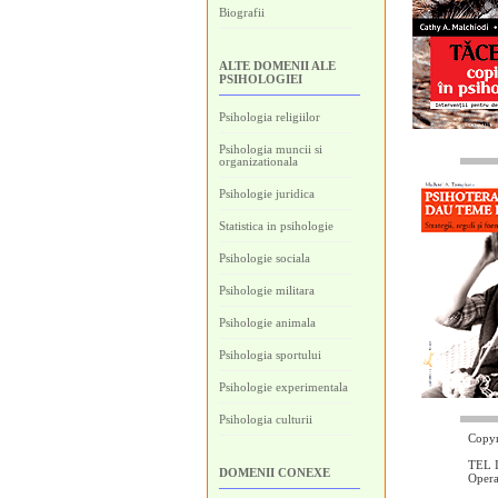
Biografii
ALTE DOMENII ALE
PSIHOLOGIEI
Psihologia religiilor
Psihologia muncii si
organizationala
Psihologie juridica
Statistica in psihologie
Psihologie sociala
Psihologie militara
Psihologie animala
Psihologia sportului
Psihologie experimentala
Psihologia culturii
Copyr
TEL I
DOMENII CONEXE
Oper