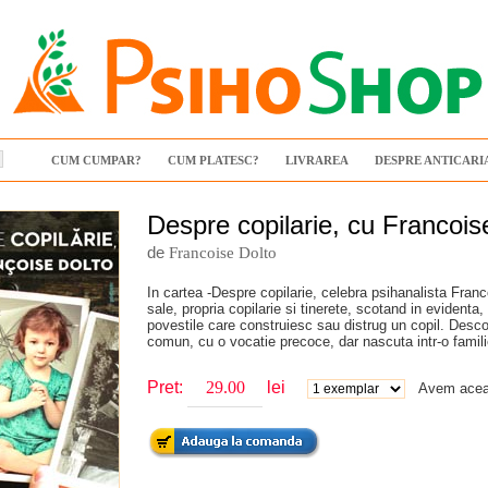
CUM CUMPAR?
CUM PLATESC?
LIVRAREA
DESPRE ANTICARI
Despre copilarie, cu Francois
de
Francoise Dolto
In cartea -Despre copilarie, celebra psihanalista Franc
sale, propria copilarie si tinerete, scotand in evidenta
povestile care construiesc sau distrug un copil. Descop
comun, cu o vocatie precoce, dar nascuta intr-o famili
Pret:
lei
Avem aceas