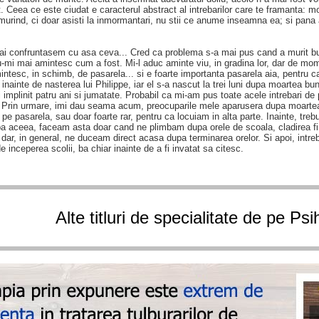
it. Ceea ce este ciudat e caracterul abstract al intrebarilor care te framanta:
urind, ci doar asisti la inmormantari, nu stii ce anume inseamna ea; si pan
ai confruntasem cu asa ceva... Cred ca problema s-a mai pus cand a murit b
u-mi mai amintesc cum a fost. Mi-l aduc aminte viu, in gradina lor, dar de mom
intesc, in schimb, de pasarela... si e foarte importanta pasarela aia, pentru c
i inainte de nasterea lui Philippe, iar el s-a nascut la trei luni dupa moartea bu
fi implinit patru ani si jumatate. Probabil ca mi-am pus toate acele intrebari de 
ni. Prin urmare, imi dau seama acum, preocuparile mele aparusera dupa moarte
e pasarela, sau doar foarte rar, pentru ca locuiam in alta parte. Inainte, tr
pa aceea, faceam asta doar cand ne plimbam dupa orele de scoala, cladirea fi
 dar, in general, ne duceam direct acasa dupa terminarea orelor. Si apoi, intr
e inceperea scolii, ba chiar inainte de a fi invatat sa citesc.
Alte titluri de specialitate de pe Ps