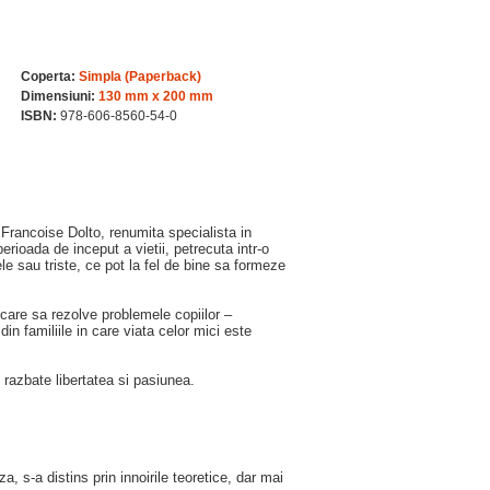
Coperta:
Simpla (Paperback)
Dimensiuni:
130 mm x 200 mm
ISBN:
978-606-8560-54-0
 Francoise Dolto, renumita specialista in
perioada de inceput a vietii, petrecuta intr-o
e sau triste, ce pot la fel de bine sa formeze
care sa rezolve problemele copiilor –
in familiile in care viata celor mici este
e razbate libertatea si pasiunea.
, s-a distins prin innoirile teoretice, dar mai