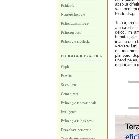
absolut difer
Psihiatrie
vezi oameni m
foarte dragi.
Neuropsihologie
Totusi, ma m
Psihotraumatologie
atunci, dar n
deloc. Imi am
Psihosomatica
fi mutat, dec
inainte de a 
Psihologie medicala
vreo trei lu
am mai mers p
plimbare; du
PSIHOLOGIE PRACTICA
uneori pe ea,
mult inainte d
Cuplu
Familie
Sexualitate
Comunicare
Psihologie motivationala
Inteligenta
Psihologia in business
Dezvoltare personala
Teste de autocunoastere