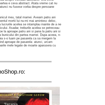
 moartea e ceva abstract. Atata vreme cat nu
a atunci nu fusese vorba despre persoane
unicul meu, tatal mamei. Aveam patru ani
entul mortii lui nu-mi mai amintesc deloc,
a lucrurile acelea se intamplau inainte de a ne
nicului. Asadar, treburile acelea se petreceau
pe la aproape patru ani si pana la patru ani si
a bunicului din partea mamei. Dupa aceea, n-
ebuia s-o luam pe pasarela ca sa mergem la
ind aproape de pasarela: atunci, urcam
ebarile mele legate de moarte aparusera cu
ihoShop.ro: