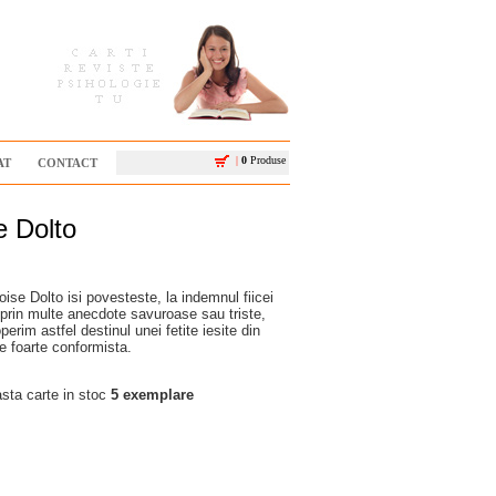
|
0
Produse
AT
CONTACT
e Dolto
oise Dolto isi povesteste, la indemnul fiicei
, prin multe anecdote savuroase sau triste,
erim astfel destinul unei fetite iesite din
e foarte conformista.
ta carte in stoc
5 exemplare