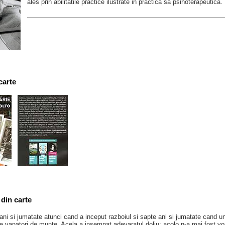
ales prin abilitatile practice ilustrate in practica sa psihoterapeutica.
carte
din carte
ni si jumatate atunci cand a inceput razboiul si sapte ani si jumatate cand unc
de vanatori de munte. Acela a insemnat adevaratul doliu; acolo n-a mai fost vo