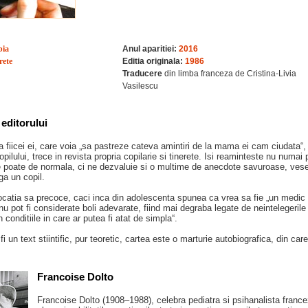
bia
Anul aparitiei:
2016
rete
Editia originala:
1986
Traducere
din limba franceza de Cristina-Livia
Vasilescu
editorului
 fiicei ei, care voia „sa pastreze cateva amintiri de la mama ei cam ciudata“,
pilului, trece in revista propria copilarie si tinerete. Isi reaminteste nu numai 
e poate de normala, ci ne dezvaluie si o multime de anecdote savuroase, vesel
ga un copil.
catia sa precoce, caci inca din adolescenta spunea ca vrea sa fie „un medic 
u pot fi considerate boli adevarate, fiind mai degraba legate de neintelegerile d
 conditiile in care ar putea fi atat de simpla“.
i un text stiintific, pur teoretic, cartea este o marturie autobiografica, din car
Francoise Dolto
Francoise Dolto (1908–1988), celebra pediatra si psihanalista franceza