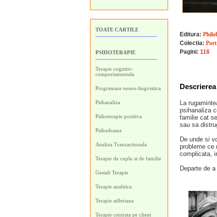
TOATE CARTILE
Editura:
Philo
Colectia:
Port
Pagini:
116
PSIHOTERAPIE
Terapie cognitiv-
comportamentala
Descrierea 
Programare neuro-lingvistica
Psihanaliza
La rugamintea
psihanaliza co
Psihoterapie pozitiva
familie cat s
sau sa distru
Psihodrama
De unde si vo
Analiza Tranzactionala
probleme ce n
complicata, in
Terapie de cuplu si de familie
Departe de a f
Gestalt Terapie
Terapie analitica
Terapie adleriana
Terapie centrata pe client