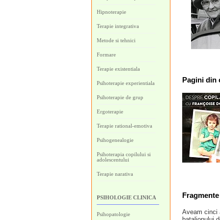
Hipnoterapie
Terapie integrativa
Metode si tehnici
Formare
Terapie existentiala
Pagini
din 
Psihoterapie experientiala
Psihoterapie de grup
Ergoterapie
Terapie rational-emotiva
Psihogenealogie
Psihoterapia copilului si
adolescentului
Terapie narativa
Fragmente 
PSIHOLOGIE CLINICA
Aveam cinci a
Psihopatologie
batalionului 