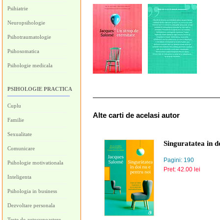
Psihiatrie
Neuropsihologie
Psihotraumatologie
Psihosomatica
Psihologie medicala
PSIHOLOGIE PRACTICA
Cuplu
Alte carti de acelasi autor
Familie
Sexualitate
Singuratatea in d
Comunicare
Pagini: 190
Psihologie motivationala
Pret: 42.00 lei
Inteligenta
Psihologia in business
Dezvoltare personala
Teste de autocunoastere