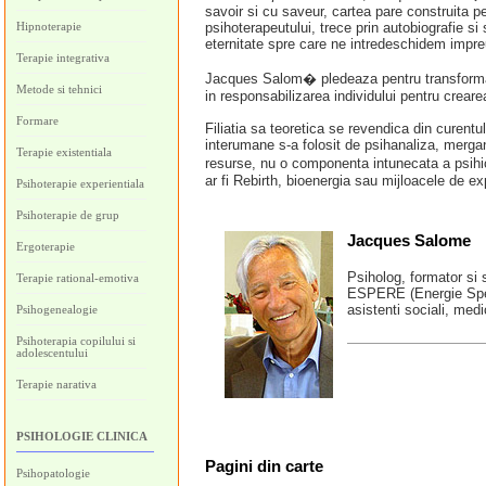
savoir si cu saveur, cartea pare construita pe
Hipnoterapie
psihoterapeutului, trece prin autobiografie si 
eternitate spre care ne intredeschidem impreu
Terapie integrativa
Jacques Salom� pledeaza pentru transformarea
Metode si tehnici
in responsabilizarea individului pentru creare
Formare
Filiatia sa teoretica se revendica din curentul
interumane s-a folosit de psihanaliza, merga
Terapie existentiala
resurse, nu o componenta intunecata a psihic
ar fi Rebirth, bioenergia sau mijloacele de 
Psihoterapie experientiala
Psihoterapie de grup
Jacques Salome
Ergoterapie
Psiholog, formator si 
Terapie rational-emotiva
ESPERE (Energie Speci
asistenti sociali, medi
Psihogenealogie
Psihoterapia copilului si
adolescentului
Terapie narativa
PSIHOLOGIE CLINICA
Pagini
din carte
Psihopatologie