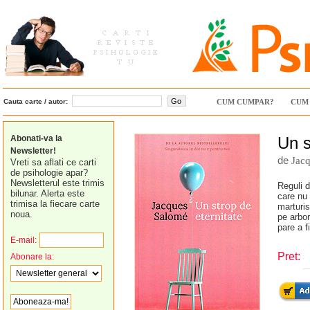
Cauta carte / autor:
CUM CUMPAR?
CUM 
Abonati-va la
Un s
Newsletter!
de
Jac
Vreti sa aflati ce carti
de psihologie apar?
Newsletterul este trimis
Reguli d
bilunar. Alerta este
care nu 
trimisa la fiecare carte
marturis
noua.
pe arbor
pare a fi
E-mail:
Pret:
Abonare la: