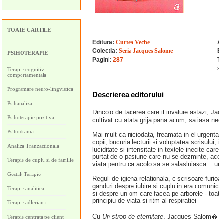
TOATE CARTILE
Editura:
Curtea Veche
Colectia:
Seria Jacques Salome
PSIHOTERAPIE
Pagini:
287
Terapie cognitiv-
comportamentala
Programare neuro-lingvistica
Descrierea editorului
Psihanaliza
Dincolo de tacerea care il invaluie astazi, J
Psihoterapie pozitiva
cultivat cu atata grija pana acum, sa iasa neob
Psihodrama
Mai mult ca niciodata, freamata in el urgenta 
copii, bucuria lecturii si voluptatea scrisulu
Analiza Tranzactionala
luciditate si intensitate in textele inedite c
purtat de o pasiune care nu se dezminte, ace
Terapie de cuplu si de familie
viata pentru ca acolo sa se salasluiasca... un
Gestalt Terapie
Reguli de igiena relationala, o scrisoare furio
ganduri despre iubire si cuplu in era comunic
Terapie analitica
si despre un om care facea pe arborele - toate 
principiu de viata si ritm al respiratiei.
Terapie adleriana
Cu
Un strop de eternitate
, Jacques Salom� ar
Terapie centrata pe client