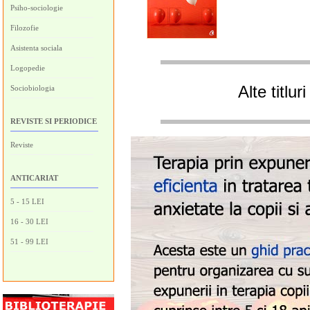
Psiho-sociologie
Filozofie
Asistenta sociala
Logopedie
Alte titlu
Sociobiologia
REVISTE SI PERIODICE
Reviste
ANTICARIAT
5 - 15 LEI
16 - 30 LEI
51 - 99 LEI