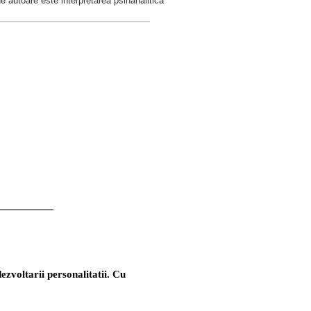
e autoare este interpretarea psihanalitica
ezvoltarii personalitatii. Cu