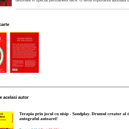
destinate in special persoanelor laice. O tema importanta abordata d
carte
de acelasi autor
Terapia prin jocul cu nisip - Sandplay. Drumul creator al d
autograful autoarei!