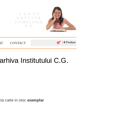
|
0
Produse
AT
CONTACT
arhiva Institutului C.G.
a carte in stoc
exemplar