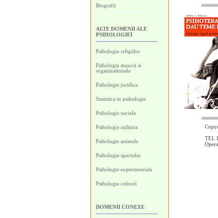
Biografii
ALTE DOMENII ALE
PSIHOLOGIEI
Psihologia religiilor
Psihologia muncii si
organizationala
Psihologie juridica
Statistica in psihologie
Psihologie sociala
Copyr
Psihologie militara
TEL I
Psihologie animala
Oper
Psihologia sportului
Psihologie experimentala
Psihologia culturii
DOMENII CONEXE