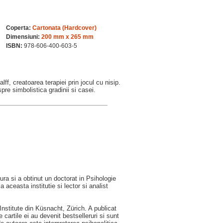
Coperta:
Cartonata (Hardcover)
Dimensiuni:
200 mm x 265 mm
ISBN:
978-606-400-603-5
f, creatoarea terapiei prin jocul cu nisip.
pre simbolistica gradinii si casei.
tura si a obtinut un doctorat in Psihologie
 aceasta institutie si lector si analist
Institute din Küsnacht, Zürich. A publicat
 cartile ei au devenit bestselleruri si sunt