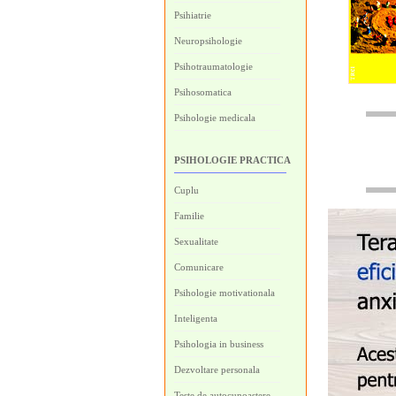
Psihiatrie
Neuropsihologie
Psihotraumatologie
Psihosomatica
Psihologie medicala
PSIHOLOGIE PRACTICA
Cuplu
Familie
Sexualitate
Comunicare
Psihologie motivationala
Inteligenta
Psihologia in business
Dezvoltare personala
Teste de autocunoastere