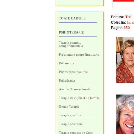
Editura:
Trei
TOATE CARTILE
Colectia:
In a
Pagini:
250
PSIHOTERAPIE
Terapie cognitiv-
comportamentala
Programare neuro-lingvistica
Psihanaliza
Psihoterapie pozitiva
Psihodrama
Analiza Tranzactionala
Terapie de cuplu si de familie
Gestalt Terapie
Terapie analitica
Terapie adleriana
Terapie centrata pe client