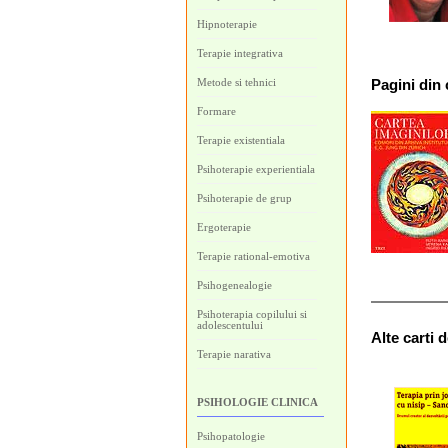
Hipnoterapie
Terapie integrativa
Metode si tehnici
Pagini
din 
Formare
Terapie existentiala
Psihoterapie experientiala
Psihoterapie de grup
Ergoterapie
Terapie rational-emotiva
Psihogenealogie
Psihoterapia copilului si
adolescentului
Alte carti 
Terapie narativa
PSIHOLOGIE CLINICA
Psihopatologie