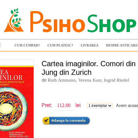
CUM CUMPAR?
CUM PLATESC?
LIVRAREA
DESPRE ANTICARI
Cartea imaginilor. Comori din 
Jung din Zurich
de
,
,
Ruth Ammann
Verena Kast
Ingrid Riedel
Pret:
lei
Avem aceast