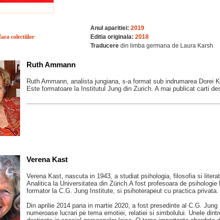
Anul aparitiei:
2019
fara colectiilor
Editia originala:
2018
Traducere
din limba germana de Laura Karsh
Ruth Ammann
Ruth Ammann, analista jungiana, s-a format sub indrumarea Dorei Kalf
Este formatoare la Institutul Jung din Zurich. A mai publicat carti des
Verena Kast
Verena Kast, nascuta in 1943, a studiat psihologia, filosofia si litera
Analitica la Universitatea din Zürich.A fost profesoara de psihologie la
formator la C.G. Jung Institute, si psihoterapeut cu practica privata.
Din aprilie 2014 pana in martie 2020, a fost presedinte al C.G. Jung 
numeroase lucrari pe tema emotiei, relatiei si simbolului. Unele dintre