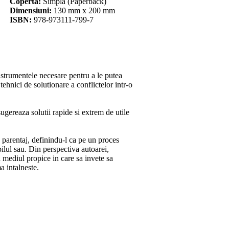
Coperta:
Simpla (Paperback)
Dimensiuni:
130 mm x 200 mm
ISBN:
978-973111-799-7
instrumentele necesare pentru a le putea
 tehnici de solutionare a conflictelor intr-o
ugereaza solutii rapide si extrem de utile
 parentaj, definindu-l ca pe un proces
pilul sau. Din perspectiva autoarei,
a mediul propice in care sa invete sa
a intalneste.