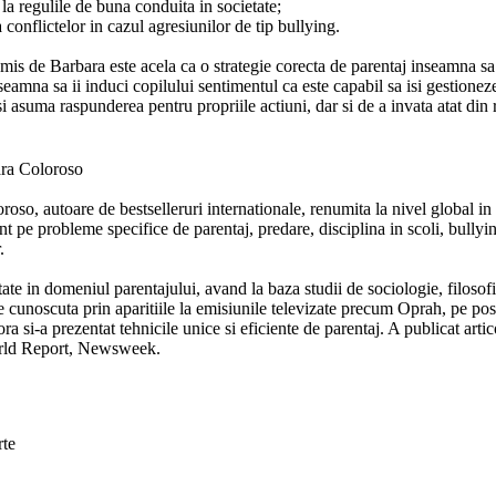
 la regulile de buna conduita in societate;
 conflictelor in cazul agresiunilor de tip bullying.
mis de Barbara este acela ca o strategie corecta de parentaj inseamna sa i
eamna sa ii induci copilului sentimentul ca este capabil sa isi gestioneze
si asuma raspunderea pentru propriile actiuni, dar si de a invata atat din r
ra Coloroso
oso, autoare de bestselleruri internationale, renumita la nivel global in u
nt pe probleme specifice de parentaj, predare, disciplina in scoli, bullyi
.
tate in domeniul parentajului, avand la baza studii de sociologie, filoso
te cunoscuta prin aparitiile la emisiunile televizate precum Oprah, p
ora si-a prezentat tehnicile unice si eficiente de parentaj. A publicat a
ld Report, Newsweek.
rte