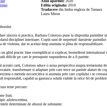
ald
Anul aparitiei:
2020
entaj
Editia originala:
2010
Traducere
din limba engleza de Tamara
Laura Miron
itorului
dare sincera si practica, Barbara Coloroso pune la dispozitia parintilor 
 darul disciplinei interioare. Copiii sunt de nepretuit! daruieste parintilor
ta de violenta, dar in acelasi timp asumata si plina de responsabilizare.
un ghid practic bine exemplificat si explicat, bestsellerul international s
uatii dificile pe care le presupune raspunderea de a fi parinte.
l acestei carti, Coloroso aduce o noua perspectiva asupra termenului de
nvatare, transformare si adaptare prin care trece un parinte alaturi de co
prezinta o metoda necoercitiva si asumata prin care copilului i se creeaz
lt responsabil, capabil sa gaseasca solutii viabile la orice fel de problem
eaza teme precum:
tre frati;
tipic adolescentina;
ntele determinate de abuzul de substante;