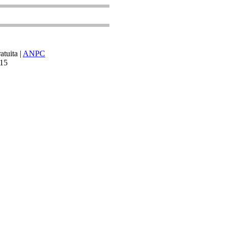
tuita |
ANPC
015