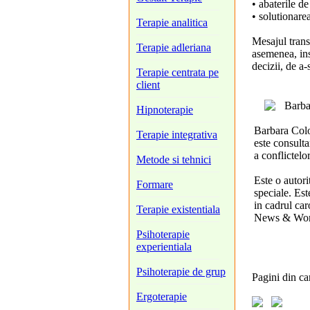
• abaterile de
• solutionarea
Terapie analitica
Mesajul trans
Terapie adleriana
asemenea, ins
decizii, de a-
Terapie centrata pe
client
Barba
Hipnoterapie
Barbara Color
Terapie integrativa
este consulta
a conflictelor
Metode si tehnici
Este o autori
Formare
speciale. Es
in cadrul car
Terapie existentiala
News & Wor
Psihoterapie
experientiala
Psihoterapie de grup
Pagini
din ca
Ergoterapie