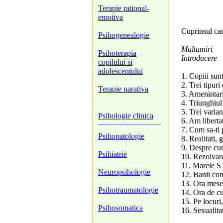
Terapie rational-
emotiva
Cuprinsul car
Psihogenealogie
Multumiri
Psihoterapia
Introducere
copilului si
adolescentului
1. Copiii sunt
2. Trei tipuri
Terapie narativa
3. Amenintar
4. Triunghiul
5. Trei varian
Psihologie clinica
6. Am libertat
7. Cum sa-ti 
Psihopatologie
8. Realitati, 
9. Despre cum
Psihiatrie
10. Rezolvarea
11. Marele S s
Neuropsihologie
12. Banii co
13. Ora mese
Psihotraumatologie
14. Ora de cu
15. Pe locuri,
Psihosomatica
16. Sexualita