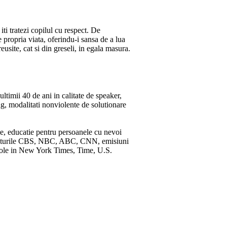
ti tratezi copilul cu respect. De
 propria viata, oferindu-i sansa de a lua
eusite, cat si din greseli, in egala masura.
ltimii 40 de ani in calitate de speaker,
ng, modalitati nonviolente de solutionare
fie, educatie pentru persoanele cu nevoi
e posturile CBS, NBC, ABC, CNN, emisiuni
rticole in New York Times, Time, U.S.