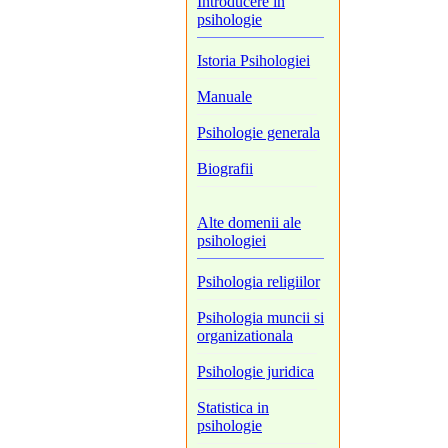
Introducere in
psihologie
Istoria Psihologiei
Manuale
Psihologie generala
Biografii
Alte domenii ale
psihologiei
Psihologia religiilor
Psihologia muncii si
organizationala
Psihologie juridica
Statistica in
psihologie