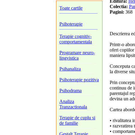
Editura:
Her
Colectia:
Par
Toate cartile
Pagini:
368
Psihoterapie
Descrierea ed
Terapie cognitiv-
comportamentala
Printr-o abor
oferi copiilor
Programare neuro-
maniera lipsi
lingvistica
Conceputa ca 
Psihanaliza
la diverse sit
Psihoterapie pozitiva
Prin conceptu
continuu de i
Psihodrama
parentajul re
devina un adu
Analiza
Tranzactionala
Cartea abord
Terapie de cuplu si
• rivalitatea in
de familie
• razvratirea 
• comportame
Gestalt Terapie