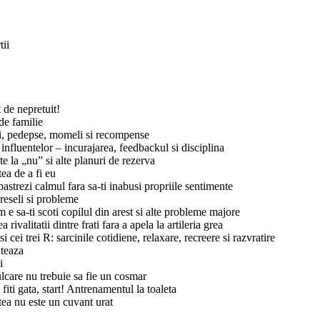
tii
 de nepretuit!
 de familie
i, pedepse, momeli si recompense
 influentelor – incurajarea, feedbackul si disciplina
te la „nu” si alte planuri de rezerva
ea de a fi eu
pastrezi calmul fara sa-ti inabusi propriile sentimente
greseli si probleme
 e sa-ti scoti copilul din arest si alte probleme majore
 rivalitatii dintre frati fara a apela la artileria grea
i cei trei R: sarcinile cotidiene, relaxare, recreere si razvratire
nteaza
i
lcare nu trebuie sa fie un cosmar
 fiti gata, start! Antrenamentul la toaleta
tea nu este un cuvant urat