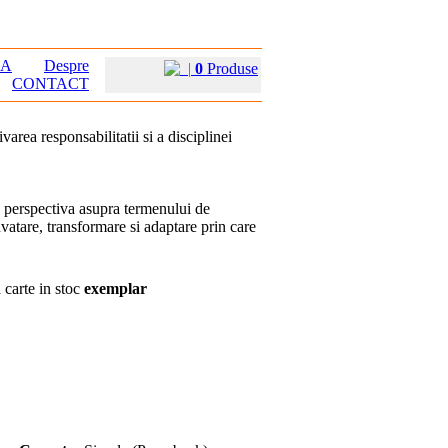
EA
Despre
|
0
Produse
CONTACT
varea responsabilitatii si a disciplinei
a perspectiva asupra termenului de
vatare, transformare si adaptare prin care
carte in stoc
exemplar