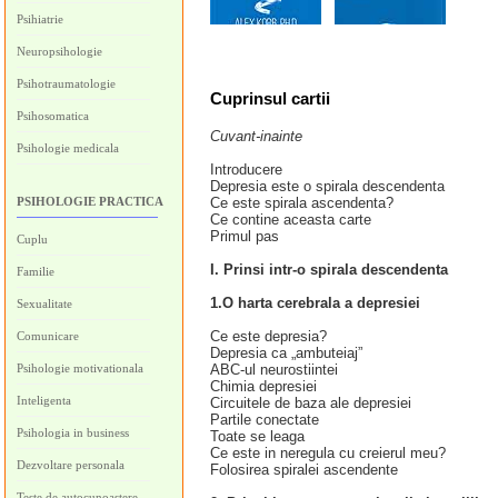
Psihiatrie
Neuropsihologie
Psihotraumatologie
Cuprinsul cartii
Psihosomatica
Cuvant-inainte
Psihologie medicala
Introducere
Depresia este o spirala descendenta
PSIHOLOGIE PRACTICA
Ce este spirala ascendenta?
Ce contine aceasta carte
Primul pas
Cuplu
I. Prinsi intr-o spirala descendenta
Familie
1.O harta cerebrala a depresiei
Sexualitate
Ce este depresia?
Comunicare
Depresia ca „ambuteiaj”
Psihologie motivationala
ABC-ul neurostiintei
Chimia depresiei
Inteligenta
Circuitele de baza ale depresiei
Partile conectate
Psihologia in business
Toate se leaga
Ce este in neregula cu creierul meu?
Dezvoltare personala
Folosirea spiralei ascendente
Teste de autocunoastere