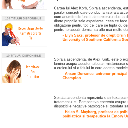
Cartea lui Alex Korb, Spirala ascendenta, est
pasilor concreti care conduc la «spirala ascen
cum anumite disfunctii ale creierului duc la d
104 TITLURI DISPONIBILE
dintre propriile sale experiente, ceea ce fac
obligatorie pentru toti cei care se lupta cu d
pentru terapeutii dornici sa afle mai multe de
-
Elyn Saks, profesor de drept Orrin 
University of Southern California Gou
10 TITLURI DISPONIBILE
Spirala ascendenta, de Alex Korb, este o expl
lumina asupra acestei tulburari misterioase si
a creierului si a felului in care acesta modele
-
Anson Dorrance, antrenor principal 
Champion
Spirala ascendenta reprezinta o sinteza pasio
tratamentul ei. Perspectiva coerenta asupra ne
dispozitiile negative patologice si totodata s
-
Helen S. Mayberg, profesor de psihi
psihiatrica si terapeutica la Emory U