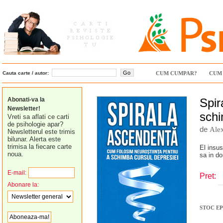
Cauta carte / autor:
CUM CUMPAR?
CUM 
Abonati-va la
Spir
Newsletter!
schi
Vreti sa aflati ce carti
de psihologie apar?
de
Ale
Newsletterul este trimis
bilunar. Alerta este
trimisa la fiecare carte
El insu
noua.
sa in do
E-mail:
Pret:
Abonare la:
STOC E