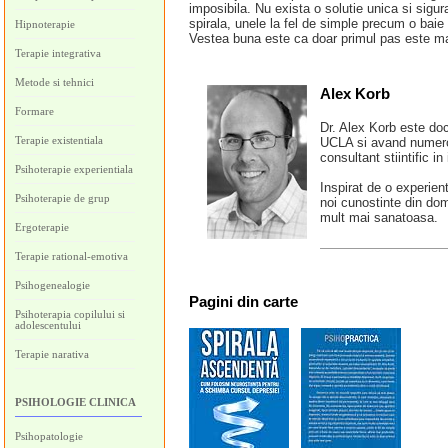
imposibila. Nu exista o solutie unica si sigu
spirala, unele la fel de simple precum o baie
Hipnoterapie
Vestea buna este ca doar primul pas este ma
Terapie integrativa
Metode si tehnici
Alex Korb
Formare
Dr. Alex Korb este doct
Terapie existentiala
UCLA si avand numeroas
consultant stiintific i
Psihoterapie experientiala
Inspirat de o experien
Psihoterapie de grup
noi cunostinte din dome
mult mai sanatoasa.
Ergoterapie
Terapie rational-emotiva
Psihogenealogie
Pagini
din carte
Psihoterapia copilului si
adolescentului
Terapie narativa
PSIHOLOGIE CLINICA
Psihopatologie