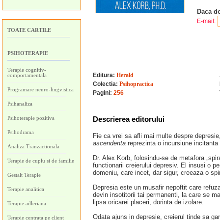
Daca do
E-mail:
TOATE CARTILE
PSIHOTERAPIE
Terapie cognitiv-
Editura:
Herald
comportamentala
Colectia:
Psihopractica
Programare neuro-lingvistica
Pagini:
256
Psihanaliza
Psihoterapie pozitiva
Descrierea editorului
Psihodrama
Fie ca vrei sa afli mai multe despre depresie
ascendenta
reprezinta o incursiune incitanta i
Analiza Tranzactionala
Dr. Alex Korb, folosindu-se de metafora „spi
Terapie de cuplu si de familie
functionarii creierului depresiv. El insusi o
domeniu, care incet, dar sigur, creeaza o sp
Gestalt Terapie
Depresia este un musafir nepoftit care refuza
Terapie analitica
devin insotitorii tai permanenti, la care se 
lipsa oricarei placeri, dorinta de izolare.
Terapie adleriana
Odata ajuns in depresie, creierul tinde sa g
Terapie centrata pe client