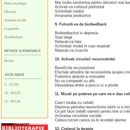
Mai multa serotonina pentru obiceiuri mai bu
Psiho-sociologie
Activati-va cortexul prefrontal
Schimbati mediul
Filozofie
Amanarea productiva
Asistenta sociala
9. Folositi-va de biofeedback
Logopedie
Biofeedbackul in depresie
Sociobiologia
Stati drept
Relaxati-va fata
Schimbati modul in care respirati
Relaxati-va muschii
REVISTE SI PERIODICE
10. Activati circuitul recunostintei
Reviste
Beneficiile recunostintei
Efectele atitudinii de recunostinta asupra crei
ANTICARIAT
Puternica atractie a vinovatiei
Nu va comparati cu altii
5 - 15 LEI
Deosebirea dintre a pescui si a prinde
16 - 30 LEI
11. Mizati pe puterea pe care ne-o dau ceil
51 - 99 LEI
Care-i treaba cu ceilalti
Depresia perturba neurochimia iubirii si a incr
Ce pot face ceilalti oameni pentru tine si crei
Activarea circuitelor sociale
Cateva lucruri carora sa le acordati atentie
12. Creierul la terapie