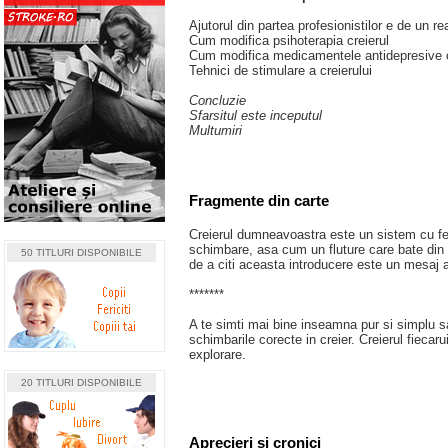
Ajutorul din partea profesionistilor e de un re
Cum modifica psihoterapia creierul
Cum modifica medicamentele antidepresive c
Tehnici de stimulare a creierului
Concluzie
Sfarsitul este inceputul
Multumiri
Fragmente din carte
Creierul dumneavoastra este un sistem cu fe
schimbare, asa cum un fluture care bate din a
50 TITLURI DISPONIBILE
de a citi aceasta introducere este un mesaj a
*******
A te simti mai bine inseamna pur si simplu sa
schimbarile corecte in creier. Creierul fiecar
explorare.
20 TITLURI DISPONIBILE
Aprecieri si cronici