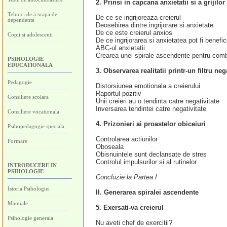
2. Prinsi in capcana anxietatii si a grijilor
Tehnici de a scapa de
De ce se ingrijoreaza creierul
dependente
Deosebirea dintre ingrijorare si anxietate
De ce este creierul anxios
Copii si adolescenti
De ce ingrijorarea si anxietatea pot fi benefi
ABC-ul anxietatii
Crearea unei spirale ascendente pentru combate
PSIHOLOGIE
EDUCATIONALA
3. Observarea realitatii printr-un filtru neg
Pedagogie
Distorsiunea emotionala a creierului
Raportul pozitiv
Consiliere scolara
Unii creieri au o tendinta catre negativitate
Inversarea tendintei catre negativitate
Consiliere vocationala
4. Prizonieri ai proastelor obiceiuri
Psihopedagogie speciala
Controlarea actiunilor
Formare
Oboseala
Obisnuintele sunt declansate de stres
Controlul impulsurilor si al rutinelor
INTRODUCERE IN
PSIHOLOGIE
Concluzie la Partea I
Istoria Psihologiei
II. Generarea spiralei ascendente
Manuale
5. Exersati-va creierul
Psihologie generala
Nu aveti chef de exercitii?