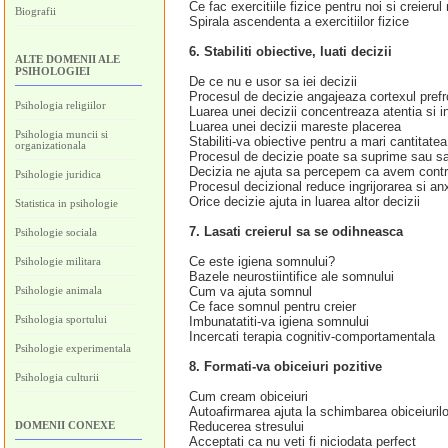
Ce fac exercitiile fizice pentru noi si creierul
Biografii
Spirala ascendenta a exercitiilor fizice
6. Stabiliti obiective, luati decizii
ALTE DOMENII ALE
PSIHOLOGIEI
De ce nu e usor sa iei decizii
Procesul de decizie angajeaza cortexul prefr
Psihologia religiilor
Luarea unei decizii concentreaza atentia si i
Luarea unei decizii mareste placerea
Psihologia muncii si
Stabiliti-va obiective pentru a mari cantitat
organizationala
Procesul de decizie poate sa suprime sau sa
Decizia ne ajuta sa percepem ca avem contr
Psihologie juridica
Procesul decizional reduce ingrijorarea si an
Orice decizie ajuta in luarea altor decizii
Statistica in psihologie
7. Lasati creierul sa se odihneasca
Psihologie sociala
Ce este igiena somnului?
Psihologie militara
Bazele neurostiintifice ale somnului
Psihologie animala
Cum va ajuta somnul
Ce face somnul pentru creier
Psihologia sportului
Imbunatatiti-va igiena somnului
Incercati terapia cognitiv-comportamentala
Psihologie experimentala
8. Formati-va obiceiuri pozitive
Psihologia culturii
Cum cream obiceiuri
Autoafirmarea ajuta la schimbarea obiceiurilo
DOMENII CONEXE
Reducerea stresului
Acceptati ca nu veti fi niciodata perfect