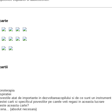
carte
artii
pnoterapia
spiratiei
vestile atat de importante in dezvoltareacopilului si de ce sunt un instrument 
stei carti si specificul povestilor pe carele veti regasi in aceasta lucrare
este aceasta carte?
ena... (absolut necesara)