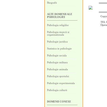
Biografii
ALTE DOMENII ALE
Copyr
PSIHOLOGIEI
TEL I
Oper
Psihologia religiilor
Psihologia muncii si
organizationala
Psihologie juridica
Statistica in psihologie
Psihologie sociala
Psihologie militara
Psihologie animala
Psihologia sportului
Psihologie experimentala
Psihologia culturii
DOMENII CONEXE