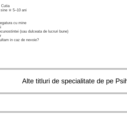
: Cutia
 sine ✮ 5–10 ani
legatura cu mine
i
cunostintei (sau dulceata de lucruri bune)
r
ultam in caz de nevoie?
Alte titluri de specialitate de pe Ps