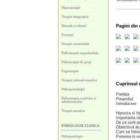
Hipnoterapie
Terapie integrativa
Pagini
din 
Metode si tehnici
Formare
Terapie existentiala
Psihoterapie experientiala
Psihoterapie de grup
Ergoterapie
Terapie rational-emotiva
Cuprinsul c
Psihogenealogie
Prefata
Psihoterapia copilului si
Preambul
adolescentului
Introducere
Terapie narativa
Hipnoza si hi
Importanta re
De ce sunt po
PSIHOLOGIE CLINICA
Obiectivul ace
Cum se folos
Punerea in sc
Psihopatologie