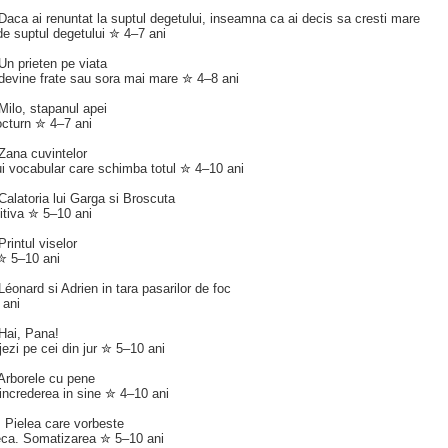
 Daca ai renuntat la suptul degetului, inseamna ca ai decis sa cresti mare
e suptul degetului ✮ 4–7 ani
 Un prieten pe viata
 devine frate sau sora mai mare ✮ 4–8 ani
 Milo, stapanul apei
octurn ✮ 4–7 ani
 Zana cuvintelor
ui vocabular care schimba totul ✮ 4–10 ani
 Calatoria lui Garga si Broscuta
itiva ✮ 5–10 ani
 Printul viselor
✮ 5–10 ani
 Léonard si Adrien in tara pasarilor de foc
 ani
 Hai, Pana!
jezi pe cei din jur ✮ 5–10 ani
 Arborele cu pene
increderea in sine ✮ 4–10 ani
: Pielea care vorbeste
eca. Somatizarea ✮ 5–10 ani