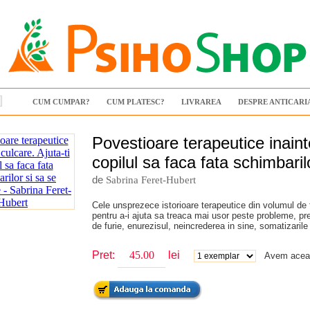
CUM CUMPAR?
CUM PLATESC?
LIVRAREA
DESPRE ANTICARI
Povestioare terapeutice inainte
copilul sa faca fata schimbari
de
Sabrina Feret-Hubert
Cele unsprezece istorioare terapeutice din volumul de fata
pentru a-i ajuta sa treaca mai usor peste probleme, pr
de furie, enurezisul, neincrederea in sine, somatizarile
Pret:
lei
Avem aceas