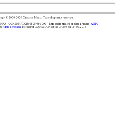
ight © 2008-2020 Catharsis Media. Toate drepturile rezervate.
NFO - CONSUMATOR: 0800 080 999 - linie telefonica cu apelare gratuita |
ANPC
ator
date personale
inregistrat la ANSPDCP sub nr. 34250 din 24.02.2015