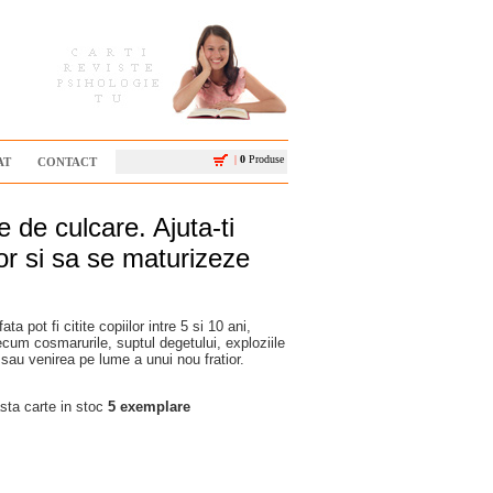
|
0
Produse
AT
CONTACT
 de culcare. Ajuta-ti
lor si sa se maturizeze
 pot fi citite copiilor intre 5 si 10 ani,
ecum cosmarurile, suptul degetului, exploziile
 sau venirea pe lume a unui nou fratior.
ta carte in stoc
5 exemplare