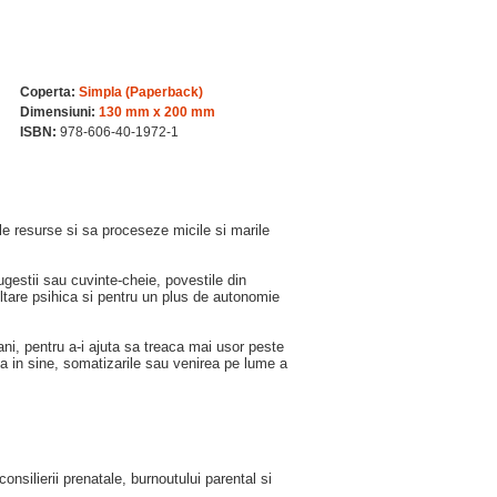
Coperta:
Simpla (Paperback)
Dimensiuni:
130 mm x 200 mm
ISBN:
978-606-40-1972-1
le resurse si sa proceseze micile si marile
gestii sau cuvinte-cheie, povestile din
ltare psihica si pentru un plus de autonomie
 ani, pentru a-i ajuta sa treaca mai usor peste
ea in sine, somatizarile sau venirea pe lume a
nsilierii prenatale, burnoutului parental si