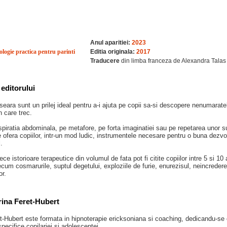
Anul aparitiei:
2023
ologie practica pentru parinti
Editia originala:
2017
Traducere
din limba franceza de Alexandra Talas
editorului
seara sunt un prilej ideal pentru a-i ajuta pe copii sa-si descopere nenumarate
n care trec.
piratia abdominala, pe metafore, pe forta imaginatiei sau pe repetarea unor su
 ofera copiilor, intr-un mod ludic, instrumentele necesare pentru o buna dezvo
.
ce istorioare terapeutice din volumul de fata pot fi citite copiilor intre 5 si 10
cum cosmarurile, suptul degetului, exploziile de furie, enurezisul, neincreder
or.
ina Feret-Hubert
-Hubert este formata in hipnoterapie ericksoniana si coaching, dedicandu-se co
 specifice copilariei si adolescentei.