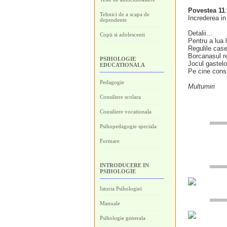
Povestea 11
Tehnici de a scapa de
Increderea in
dependente
Detalii...
Copii si adolescenti
Pentru a lua 
Regulile case
Borcanasul re
PSIHOLOGIE
Jocul gastelo
EDUCATIONALA
Pe cine cons
Pedagogie
Multumiri
Consiliere scolara
Consiliere vocationala
Psihopedagogie speciala
Formare
INTRODUCERE IN
PSIHOLOGIE
Istoria Psihologiei
Manuale
Psihologie generala