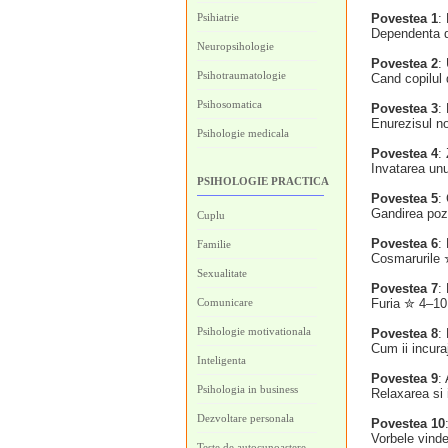
Psihiatrie
Povestea 1
:
Dependenta d
Neuropsihologie
Povestea 2
:
Psihotraumatologie
Cand copilul
Psihosomatica
Povestea 3
:
Enurezisul n
Psihologie medicala
Povestea 4
:
Invatarea un
PSIHOLOGIE PRACTICA
Povestea 5
:
Gandirea poz
Cuplu
Povestea 6
:
Familie
Cosmarurile 
Sexualitate
Povestea 7
:
Comunicare
Furia ✮ 4–10
Psihologie motivationala
Povestea 8
:
Cum ii incura
Inteligenta
Povestea 9
:
Psihologia in business
Relaxarea si 
Dezvoltare personala
Povestea 10
Vorbele vind
Teste de autocunoastere