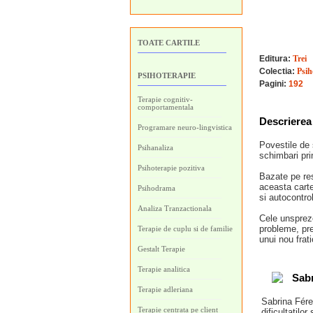
TOATE CARTILE
Editura:
Trei
Colectia:
Psih
PSIHOTERAPIE
Pagini:
192
Terapie cognitiv-
comportamentala
Descrierea 
Programare neuro-lingvistica
Povestile de 
Psihanaliza
schimbari pri
Psihoterapie pozitiva
Bazate pe res
aceasta carte
Psihodrama
si autocontrol
Analiza Tranzactionala
Cele unspreze
probleme, pre
Terapie de cuplu si de familie
unui nou frati
Gestalt Terapie
Terapie analitica
Sabr
Terapie adleriana
Sabrina Féret
Terapie centrata pe client
dificultatilor