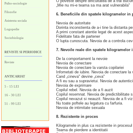
O poveste despre dificultatea de a trai bucur
Psiho-sociologie
„Mie nu mi‑e teama sa ma arat vulnerabila"
Filozofie
6. Beneficiile din spatele kilogramelor in 
Asistenta sociala
Nevoia de autoritate
Dorinta inconstienta de a‑i tine la distanta pe 
Logopedie
A primi constant atentie legat de acest aspe
Fidelitate fata de partener
Sociobiologia
O lupta cunoscuta. Nevoia de a controla ceva
7. Nevoile reale din spatele kilogramelor 
REVISTE SI PERIODICE
De la comportament la nevoie
Reviste
Nevoia de conectare
Nevoia de conectare la varsta copilariei
Infometati de iubire. Nevoia de conectare la 
Cand „cineva" devine „ceva"
ANTICARIAT
A fi eu sau a supravietui. Nevoia de autentici
Nevoia de exprimare
5 - 15 LEI
Copilul rebel. Nevoia de a fi auzit
Copilul resemnat. Nevoia de predictibilitate s
16 - 30 LEI
Copilul nevazut si neauzit. Nevoia de a fi vizi
Nu toate poftele au legatura cu farfuria.
51 - 99 LEI
Nevoia de intimitate sexuala
8. Rezistente in proces
Kilogramele in plus ca rezistente in procesu
Teama de pierdere a identitatii