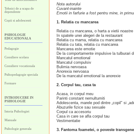
Nota autorului
Cuvant‑inainte
Tehnici de a scapa de
dependente
Emotii in farfurie a fost pentru mine, in primu
Copii si adolescenti
1. Relatia cu mancarea
Relatia cu mancarea, o harta a vietii noastre
PSIHOLOGIE
In spatele unei alegeri de la restaurant
EDUCATIONALA
Relatia cu mama, relatia cu mancarea
Relatia cu tata, relatia cu mancarea
Pedagogie
Mancarea este emotie
De la comportamente impulsive la tulburari d
Consiliere scolara
Mancatul emotional
Mancatul compulsiv
Consiliere vocationala
Bulimia nervoasa
Anorexia nervoasa
Psihopedagogie speciala
De la mancatul emotional la anorexie
Formare
2. Corpul tau, casa ta
Acasa, in corpul meu
INTRODUCERE IN
Parinti constant nemultumiti
PSIHOLOGIE
Adolescenta, marele pod dintre „copil" si „adu
Abuzurile fizice sau sexuale
Istoria Psihologiei
Corpul ca accesoriu
Casa in care se afla corpul tau
Manuale
Vestimentatie
Psihologie generala
3. Fantoma foametei, o poveste transgene