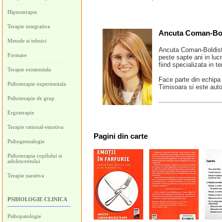
Hipnoterapie
Terapie integrativa
Ancuta Coman-Bo
Metode si tehnici
Ancuta Coman-Boldiste
Formare
peste sapte ani in lucr
fiind specializata in t
Terapie existentiala
Face parte din echipa 
Psihoterapie experientiala
Timisoara si este aut
Psihoterapie de grup
Ergoterapie
Terapie rational-emotiva
Pagini
din carte
Psihogenealogie
Psihoterapia copilului si
adolescentului
Terapie narativa
PSIHOLOGIE CLINICA
Psihopatologie