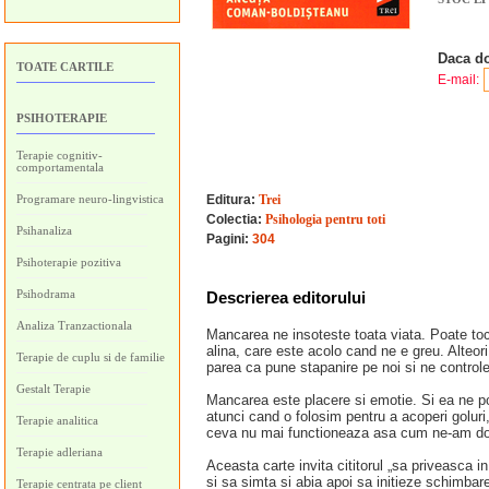
Daca do
TOATE CARTILE
E-mail:
PSIHOTERAPIE
Terapie cognitiv-
comportamentala
Programare neuro-lingvistica
Editura:
Trei
Colectia:
Psihologia pentru toti
Psihanaliza
Pagini:
304
Psihoterapie pozitiva
Psihodrama
Descrierea editorului
Analiza Tranzactionala
Mancarea ne insoteste toata viata. Poate to
alina, care este acolo cand ne e greu. Alteori
Terapie de cuplu si de familie
parea ca pune stapanire pe noi si ne control
Gestalt Terapie
Mancarea este placere si emotie. Si ea ne po
atunci cand o folosim pentru a acoperi goluri
Terapie analitica
ceva nu mai functioneaza asa cum ne-am do
Terapie adleriana
Aceasta carte invita cititorul „sa priveasca 
si sa simta si abia apoi sa initieze schimbar
Terapie centrata pe client