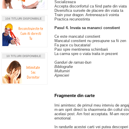
Socializeaza
Accepta disconfortul ca fiind parte din viata
Diversifica sursele de placere din viata ta
Train your dragon. Antreneaza‑ti vointa
104 TITLURI DISPONIBILE
Practica recunostinta
Pasul 4. Invata sa mananci constient
Ce este mancatul constient
Mancatul constient nu presupune sa fii zen
Fa pace cu bucataria!
Pasi spre mentinerea schimbarii
La carma spre o viata traita in prezent
10 TITLURI DISPONIBILE
Ganduri de ramas‑bun
Bibliografie
Multumiri
Aprecieri
Fragmente din carte
Imi amintesc de primul meu interviu de angaj
m-am oprit direct la shaormeria din coltul st
acelasi post. Am fost acceptata. M-am recom
emotional.
In randurile acestei carti vei putea descoperi