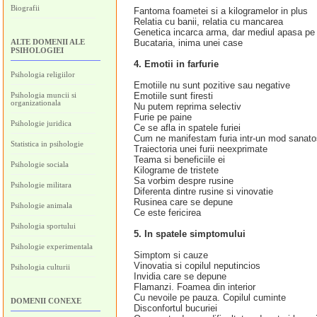
Biografii
Fantoma foametei si a kilogramelor in plus
Relatia cu banii, relatia cu mancarea
Genetica incarca arma, dar mediul apasa pe 
ALTE DOMENII ALE
Bucataria, inima unei case
PSIHOLOGIEI
4. Emotii in farfurie
Psihologia religiilor
Emotiile nu sunt pozitive sau negative
Psihologia muncii si
Emotiile sunt firesti
organizationala
Nu putem reprima selectiv
Furie pe paine
Psihologie juridica
Ce se afla in spatele furiei
Cum ne manifestam furia intr‑un mod sanato
Statistica in psihologie
Traiectoria unei furii neexprimate
Teama si beneficiile ei
Psihologie sociala
Kilograme de tristete
Sa vorbim despre rusine
Psihologie militara
Diferenta dintre rusine si vinovatie
Rusinea care se depune
Psihologie animala
Ce este fericirea
Psihologia sportului
5. In spatele simptomului
Psihologie experimentala
Simptom si cauze
Vinovatia si copilul neputincios
Psihologia culturii
Invidia care se depune
Flamanzi. Foamea din interior
Cu nevoile pe pauza. Copilul cuminte
DOMENII CONEXE
Disconfortul bucuriei