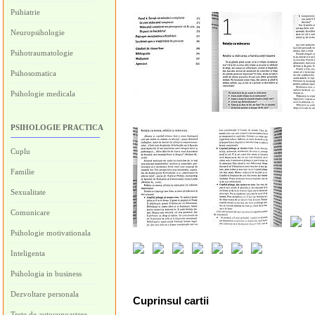
Psihiatrie
Neuropsihologie
Psihotraumatologie
Psihosomatica
Psihologie medicala
PSIHOLOGIE PRACTICA
Cuplu
Familie
Sexualitate
Comunicare
Psihologie motivationala
Inteligenta
Psihologia in business
Dezvoltare personala
Cuprinsul cartii
Teste de autocunoastere