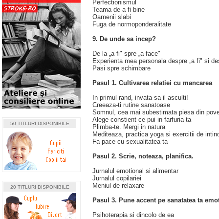
Perfectionismul
Teama de a fi bine
Oamenii slabi
Fuga de normoponderalitate
9. De unde sa incep?
De la „a fi" spre „a face"
Experienta mea personala despre „a fi" si de
Pasi spre schimbare
Pasul 1. Cultivarea relatiei cu mancarea
In primul rand, invata sa il asculti!
Creeaza‑ti rutine sanatoase
Somnul, cea mai subestimata piesa din pov
Alege constient ce pui in farfuria ta
50 TITLURI DISPONIBILE
Plimba‑te. Mergi in natura
Mediteaza, practica yoga si exercitii de intin
Fa pace cu sexualitatea ta
Pasul 2. Scrie, noteaza, planifica.
Jurnalul emotional si alimentar
Jurnalul copilariei
Meniul de relaxare
20 TITLURI DISPONIBILE
Pasul 3. Pune accent pe sanatatea ta emoti
Psihoterapia si dincolo de ea