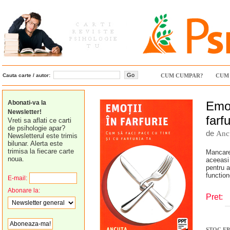
Cauta carte / autor:
CUM CUMPAR?
CUM 
Abonati-va la
Emot
Newsletter!
farfu
Vreti sa aflati ce carti
de psihologie apar?
de
Anc
Newsletterul este trimis
bilunar. Alerta este
trimisa la fiecare carte
Mancare
noua.
aceeasi 
pentru 
functio
E-mail:
Abonare la:
Pret:
STOC E