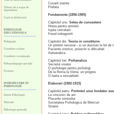
Cuvant inainte
Prefata
Tehnici de a scapa de
dependente
Fundamente (1856-1905)
Copii si adolescenti
Capitolul unu.
Setea de cunoastere
Hrana pentru amintiri
PSIHOLOGIE
Ispita cercetarii
EDUCATIONALA
Freud indragostit
Capitolul doi.
Teoria in constituire
Pedagogie
Un prieten necesar - si un dusman la fel de 
Consiliere scolara
Paciente isterice, proiecte si dificultati
Autoanaliza
Consiliere vocationala
Capitolul trei.
Psihanaliza
Psihopedagogie speciala
Secretul viselor
O psihologie pentru psihologi
Formare
De la Roma la Viena: un progres
O harta a sexualitatii
INTRODUCERE IN
Elaborari (1902-1915)
PSIHOLOGIE
Capitolul patru.
Portretul unui fondator ase
La cincizeci de ani
Istoria Psihologiei
Placerile simturilor
Manuale
Societatea Psihologica de Miercuri
Strainii
Psihologie generala
Capitolul cinci.
Politica psihanalitica