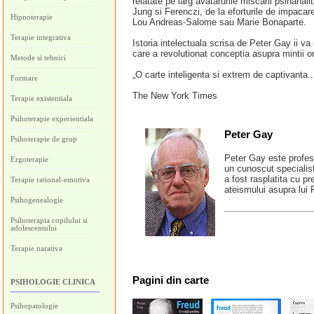
relatate pe larg avatarurile miscarii psihanal
Jung si Ferenczi, de la eforturile de impacare
Hipnoterapie
Lou Andreas-Salome sau Marie Bonaparte.
Terapie integrativa
Istoria intelectuala scrisa de Peter Gay ii va 
care a revolutionat conceptia asupra mintii 
Metode si tehnici
„O carte inteligenta si extrem de captivanta..
Formare
The New York Times
Terapie existentiala
Psihoterapie experientiala
Peter Gay
Psihoterapie de grup
Peter Gay este profeso
Ergoterapie
un cunoscut specialist
a fost rasplatita cu p
Terapie rational-emotiva
ateismului asupra lui
Psihogenealogie
Psihoterapia copilului si
adolescentului
Terapie narativa
Pagini
din carte
PSIHOLOGIE CLINICA
Psihopatologie