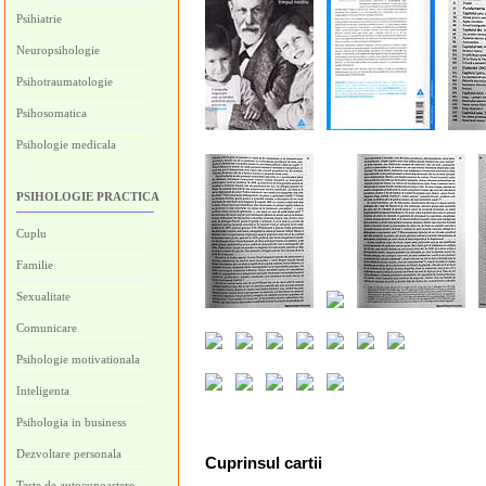
Psihiatrie
Neuropsihologie
Psihotraumatologie
Psihosomatica
Psihologie medicala
PSIHOLOGIE PRACTICA
Cuplu
Familie
Sexualitate
Comunicare
Psihologie motivationala
Inteligenta
Psihologia in business
Dezvoltare personala
Cuprinsul cartii
Teste de autocunoastere