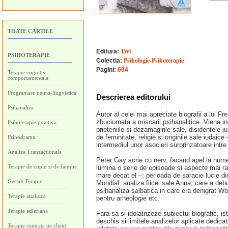
TOATE CARTILE
Editura:
Trei
PSIHOTERAPIE
Colectia:
Psihologie-Psihoterapie
Pagini:
694
Terapie cognitiv-
comportamentala
Programare neuro-lingvistica
Descrierea editorului
Psihanaliza
Autor al celei mai apreciate biografii a lui F
zbuciumata a miscarii psihanalitice. Viena inc
Psihoterapie pozitiva
prieteniile si dezamagirile sale, disidentele 
de feminitate, religie si originile sale iudai
Psihodrama
intermediul unor asocieri surprinzatoare intre 
Analiza Tranzactionala
Peter Gay scrie cu nerv, facand apel la nume
Terapie de cuplu si de familie
lumina o serie de episoade si aspecte mai rar
mare decat el –; perioada de saracie lucie di
Gestalt Terapie
Mondial; analiza fiicei sale Anna, care a debu
psihanaliza salbatica in care era denigrat Woo
Terapie analitica
pentru arheologie etc.
Terapie adleriana
Fara sa-si idolatrizeze subiectul biografic, i
deschis si limitele analizelor aplicate dedica
Terapie centrata pe client