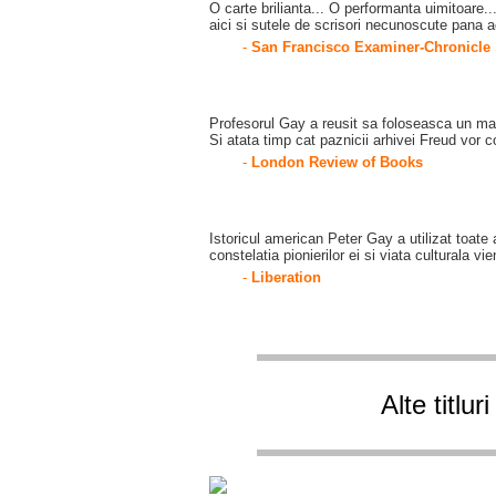
O carte brilianta... O performanta uimitoare..
aici si sutele de scrisori necunoscute pana 
-
San Francisco Examiner-Chronicle
Profesorul Gay a reusit sa foloseasca un mate
Si atata timp cat paznicii arhivei Freud vor 
-
London Review of Books
Istoricul american Peter Gay a utilizat toate 
constelatia pionierilor ei si viata culturala v
-
Liberation
Alte titlu