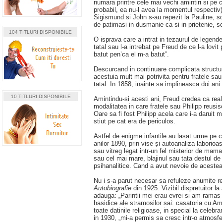
numara printre cele mai vechi amintiri si pe 
probabil, ea nu-l avea la momentul respectiv) 
Sigismund si John s-au repezit la Pauline, sor
de patimasi in dusmanie ca si in prietenie, 
104 TITLURI DISPONIBILE
O isprava care a intrat in tezaurul de legende
tatal sau l-a intrebat pe Freud de ce l-a lovi
batut pen’ca el m-a batut”.
Descurcand in continuare complicata structura
acestuia mult mai potrivita pentru fratele sau
tatal. In 1858, inainte sa implineasca doi a
10 TITLURI DISPONIBILE
Amintindu-si acesti ani, Freud credea ca rea
modalitatea in care fratele sau Philipp reusis
Oare sa fi fost Philipp acela care i-a daruit m
stiut pe cat era de periculos.
Astfel de enigme infantile au lasat urme pe ca
anilor 1890, prin vise și autoanaliza laborio
sau vitreg legat intr-un fel misterior de mam
sau cel mai mare, blajinul sau tata destul de 
psihanalitice. Cand a avut nevoie de acestea, 
Nu i s-a parut necesar sa refuleze anumite rea
Autobiografie
din 1925. Vizibil dispretuitor la
adauga: „Parintii mei erau evrei si am ramas
hasidice ale stramosilor sai: casatoria cu A
toate datinile religioase, in special la celeb
in 1930, „mi-a permis sa cresc intr-o atmosf