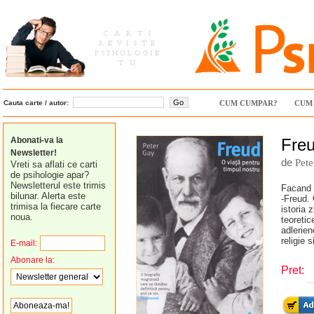
Cauta carte / autor:
CUM CUMPAR?
CUM 
Abonati-va la
Freu
Newsletter!
de
Pet
Vreti sa aflati ce carti
de psihologie apar?
Newsletterul este trimis
Facand a
bilunar. Alerta este
-Freud. 
trimisa la fiecare carte
istoria 
noua.
teoretic
adlerien
religie s
E-mail:
Abonare la:
Pret: