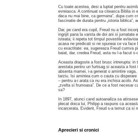
Cu toate acestea, desi a luptat pentru asimil
evreiasca. A continuat sa citeasca Biblia in e
daca nu mai bine, ca germana”, dupa cum cre
fascinatie de durata pentru „istoria biblica”, 
Dar, pe cand era copil, Freud nu a fost incon
ingrijit pana la varsta de doi ani si jumatate
isteata; ii repeta tot timpul povestile evlavio
acasa ne predicati si ne spuneai ce va face
cu exactitate: ea, sugereaza Freud cumva piez
baiat, dar, credea Freud, asta nu l-a facut s
Aceasta dragoste a fost brusc intrerupta: in 
arestata pentru un furtisag si aceasta a fost t
absenta mamei, i-a generat o amintire vaga, d
tarziu. Isi amintea cum o cauta cu disperare
– pentru a-i arata ca nu era inchisa acolo. A
„zvelta si frumoasa”. De ce a fost necesar c
sa?
In 1897, atunci cand autoanaliza sa atinsese 
plecat doica lui, Philipp a raspuns ca aceast
incarcerata. Evident, Freud s-a temut ca si 
Aprecieri si cronici