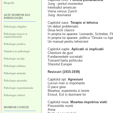
Biografii
Jung - printul mostenitor
Interludiul american
Viena versus Zurich
Jung: dusmanul
ALTE DOMENII ALE
PSIHOLOGIEI
Capitolul sase.
Terapie si tehnica
Un debut problematic
Psihologia religiilor
Doua lectii clasice
In propria lui aparare: Leonardo, Schreber, Fl
Psihologia muncii si
organizationala
In propria lui aparare: politica "Omului cu lupi
Un manual pentru tehnicieni
Psihologie juridica
Capitolul sapte.
Aplicatii si implicatii
Statistica in psihologie
Chestiuni de gust
Fundamentele societatii
Psihologie sociala
Trasand harta psihicului
Sfarsitul Europei
Psihologie militara
Revizuiri (1915-1939)
Psihologie animala
Capitolul opt.
Agresiuni
Psihologia sportului
Lucruri mari si importante
O pace grea
Psihologie experimentala
Moartea: experienta si teorie
Erosul, Eul si dusmanii lor
Psihologia culturii
Capitolul noua.
Moartea impotriva vietii
Prevestirile mortii
DOMENII CONEXE
Anna