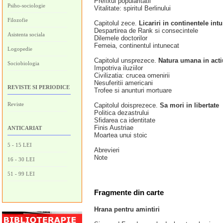
Prefixul popularitatii
Psiho-sociologie
Vitalitate: spiritul Berlinului
Filozofie
Capitolul zece.
Licariri in continentele int
Despartirea de Rank si consecintele
Asistenta sociala
Dilemele doctorilor
Femeia, continentul intunecat
Logopedie
Capitolul unsprezece.
Natura umana in act
Sociobiologia
Impotriva iluziilor
Civilizatia: crucea omenirii
Nesuferitii americani
REVISTE SI PERIODICE
Trofee si anunturi mortuare
Reviste
Capitolul doisprezece.
Sa mori in libertate
Politica dezastrului
Sfidarea ca identitate
Finis Austriae
ANTICARIAT
Moartea unui stoic
5 - 15 LEI
Abrevieri
Note
16 - 30 LEI
51 - 99 LEI
Fragmente din carte
Hrana pentru amintiri