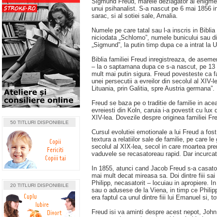
Sigmund Freud, marele dezlagator al enigmelor
unui psihanalist. S-a nascut pe 6 mai 1856 in
sarac, si al sotiei sale, Amalia.
Numele pe care tatal sau l-a inscris in Biblia
niciodata „Schlomo”, numele bunicului sau din
„Sigmund”, la putin timp dupa ce a intrat la U
Biblia familiei Freud inregistreaza, de aseme
– la o saptamana dupa ce s-a nascut, pe 13 m
mult mai putin sigura. Freud povesteste ca fam
unei persecutii a evreilor din secolul al XIV-
Lituania, prin Galitia, spre Austria germana”.
Freud se baza pe o traditie de familie in aceas
evreiesti din Koln, caruia i-a povestit cu lux
XIV-lea. Dovezile despre originea familiei Freu
50 TITLURI DISPONIBILE
Cursul evolutiei emotionale a lui Freud a fost 
textura a relatiilor sale de familie, pe care l
secolul al XIX-lea, secol in care moartea pre
vaduvele se recasatoreau rapid. Dar incurcat
In 1855, atunci cand Jacob Freud s-a casator
mai mult decat mireasa sa. Doi dintre fiii sai
Philipp, necasatorit – locuiau in apropiere. 
20 TITLURI DISPONIBILE
sau o adusese de la Viena, in timp ce Phili
era faptul ca unul dintre fiii lui Emanuel si,
Freud isi va aminti despre acest nepot, John,