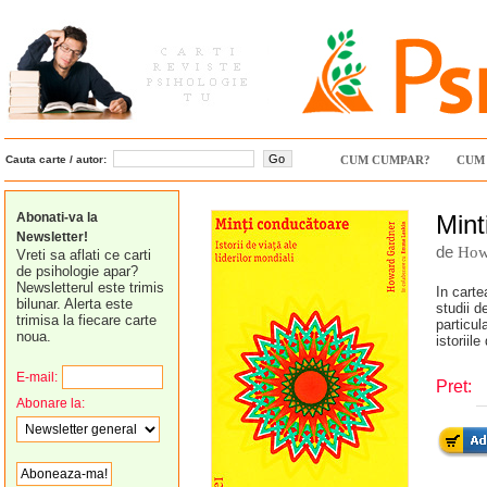
Cauta carte / autor:
CUM CUMPAR?
CUM 
Abonati-va la
Mint
Newsletter!
de
How
Vreti sa aflati ce carti
de psihologie apar?
Newsletterul este trimis
In carte
bilunar. Alerta este
studii d
trimisa la fiecare carte
particula
noua.
istoriil
E-mail:
Pret:
Abonare la: