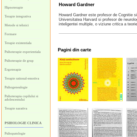
Howard Gardner
Hipnoterapie
Howard Gardner este profesor de Cognitie si
Terapie integrativa
Universitatea Harvard si profesor de neurolo
inteligentei multiple, o viziune critica a teo
Metode si tehnici
Formare
Terapie existentiala
Pagini
din carte
Psihoterapie experientiala
Psihoterapie de grup
Ergoterapie
Terapie rational-emotiva
Psihogenealogie
Psihoterapia copilului si
adolescentului
Terapie narativa
PSIHOLOGIE CLINICA
Psihopatologie