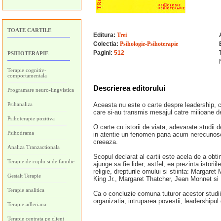
TOATE CARTILE
Editura:
Trei
Colectia:
Psihologie-Psihoterapie
Pagini:
512
PSIHOTERAPIE
Terapie cognitiv-
comportamentala
Descrierea editorului
Programare neuro-lingvistica
Psihanaliza
Aceasta nu este o carte despre leadership, ci
care si-au transmis mesajul catre milioane d
Psihoterapie pozitiva
O carte cu istorii de viata, adevarate studii 
Psihodrama
in atentie un fenomen pana acum nerecunoscut,
creeaza.
Analiza Tranzactionala
Scopul declarat al cartii este acela de a obtin
Terapie de cuplu si de familie
ajunge sa fie lider; astfel, ea prezinta istorii
religie, drepturile omului si stiinta: Margar
Gestalt Terapie
King Jr., Margaret Thatcher, Jean Monnet s
Terapie analitica
Ca o concluzie comuna tuturor acestor studii d
organizatia, intruparea povestii, leadershipul
Terapie adleriana
Terapie centrata pe client