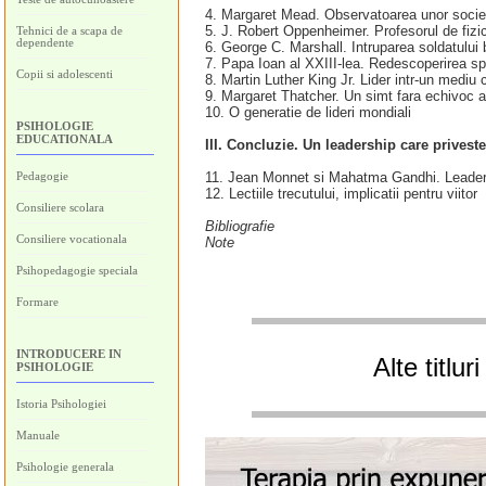
4. Margaret Mead. Observatoarea unor societa
5. J. Robert Oppenheimer. Profesorul de fizica 
Tehnici de a scapa de
dependente
6. George C. Marshall. Intruparea soldatului
7. Papa Ioan al XXIII-lea. Redescoperirea spir
Copii si adolescenti
8. Martin Luther King Jr. Lider intr-un mediu
9. Margaret Thatcher. Un simt fara echivoc al 
10. O generatie de lideri mondiali
PSIHOLOGIE
EDUCATIONALA
III. Concluzie. Un leadership care priveste
Pedagogie
11. Jean Monnet si Mahatma Gandhi. Leadersh
12. Lectiile trecutului, implicatii pentru viitor
Consiliere scolara
Bibliografie
Consiliere vocationala
Note
Psihopedagogie speciala
Formare
INTRODUCERE IN
Alte titlu
PSIHOLOGIE
Istoria Psihologiei
Manuale
Psihologie generala