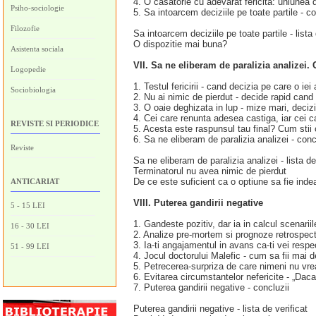
4. O casatorie cu adevarat fericita: uniunea 
Psiho-sociologie
5. Sa intoarcem deciziile pe toate partile - co
Filozofie
Sa intoarcem deciziile pe toate partile - lista 
O dispozitie mai buna?
Asistenta sociala
VII. Sa ne eliberam de paralizia analizei. 
Logopedie
1. Testul fericirii - cand decizia pe care o ie
Sociobiologia
2. Nu ai nimic de pierdut - decide rapid cand
3. O oaie deghizata in lup - mize mari, decizii
4. Cei care renunta adesea castiga, iar cei 
REVISTE SI PERIODICE
5. Acesta este raspunsul tau final? Cum stii 
6. Sa ne eliberam de paralizia analizei - conc
Reviste
Sa ne eliberam de paralizia analizei - lista de
Terminatorul nu avea nimic de pierdut
De ce este suficient ca o optiune sa fie ind
ANTICARIAT
VIII. Puterea gandirii negative
5 - 15 LEI
1. Gandeste pozitiv, dar ia in calcul scenariile 
16 - 30 LEI
2. Analize pre-mortem si prognoze retrospecti
3. Ia-ti angajamentul in avans ca-ti vei respe
51 - 99 LEI
4. Jocul doctorului Malefic - cum sa fii mai d
5. Petrecerea-surpriza de care nimeni nu vrea 
6. Evitarea circumstantelor nefericite - „Daca
7. Puterea gandirii negative - concluzii
Puterea gandirii negative - lista de verificat