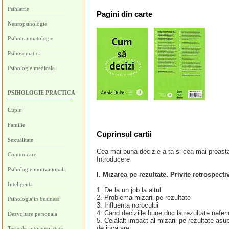
Psihiatrie
Pagini
din carte
Neuropsihologie
Psihotraumatologie
Psihosomatica
Psihologie medicala
PSIHOLOGIE PRACTICA
Cuplu
Familie
Cuprinsul cartii
Sexualitate
Cea mai buna decizie a ta si cea mai proast
Comunicare
Introducere
Psihologie motivationala
I. Mizarea pe rezultate. Privite retrospect
Inteligenta
1. De la un job la altul
2. Problema mizarii pe rezultate
Psihologia in business
3. Influenta norocului
4. Cand deciziile bune duc la rezultate neferic
Dezvoltare personala
5. Celalalt impact al mizarii pe rezultate asu
de invatare
Teste de autocunoastere