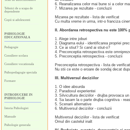
6. Reanalizarea celor mai bune si a celor mai
7. Mizarea pe rezultate - concluzii
Tehnici de a scapa de
dependente
Mizarea pe rezultate - lista de verificat
Copii si adolescenti
Cu multa vreme in urma, intr-o franciza cine
II. Abordarea retrospectiva nu este 100% 
PSIHOLOGIE
EDUCATIONALA
1. Alege intre joburi
2. Diagrama eului - identificarea propriei pre
Pedagogie
3. Ce ai stiut? Si cand ai stiut-o?
4. Preconceptia retrospectiva este omniprez
Consiliere scolara
5. Preconceptia retrospectiva - concluzii
Consiliere vocationala
Preconceptia retrospectiva - lista de verificat
Nu stii ce este o eroare de sondaj decat dup
Psihopedagogie speciala
III. Multiversul deciziilor
Formare
1. O idee absurda
2. Paradoxul experientei
INTRODUCERE IN
3. Silvicultura deciziilor - drujba provoaca u
PSIHOLOGIE
4. Sa lasam la o parte drujba cognitiva - re
5. Scenarii alternative
Istoria Psihologiei
6. Multiversul deciziilor - concluzii
Manuale
Multiversul deciziilor - lista de verificat
Omul din castelul inalt
Psihologie generala