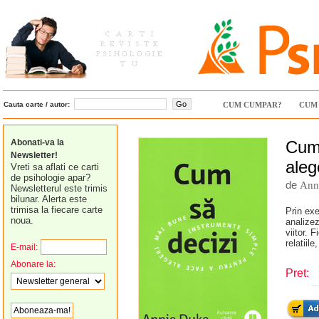
Cauta carte / autor:
CUM CUMPAR?
CUM 
Abonati-va la
Cum 
Newsletter!
aleg
Vreti sa aflati ce carti
de psihologie apar?
de
Ann
Newsletterul este trimis
bilunar. Alerta este
trimisa la fiecare carte
Prin exe
noua.
analizez
viitor. 
relatiil
E-mail:
Abonare la:
Pret: