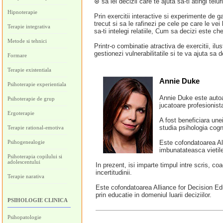
⊛ sa iei decizii care te ajuta sa-ti atingi telur
Hipnoterapie
Prin exercitii interactive si experimente de ga
trecut si sa le rafinezi pe cele pe care le vei
Terapie integrativa
sa-ti intelegi relatiile, Cum sa decizi este ch
Metode si tehnici
Printr-o combinatie atractiva de exercitii, ilus
gestionezi vulnerabilitatile si te va ajuta sa d
Formare
Terapie existentiala
Annie Duke
Psihoterapie experientiala
Annie Duke este autoar
Psihoterapie de grup
jucatoare profesionist
Ergoterapie
A fost beneficiara une
studia psihologia cogn
Terapie rational-emotiva
Psihogenealogie
Este cofondatoarea All
imbunatateasca vietile 
Psihoterapia copilului si
adolescentului
In prezent, isi imparte timpul intre scris, c
incertitudinii.
Terapie narativa
Este cofondatoarea Alliance for Decision Edu
prin educatie in domeniul luarii deciziilor.
PSIHOLOGIE CLINICA
Psihopatologie