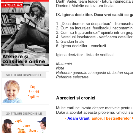
Darth Vader, team leader - latura intunecata a
Doctorul Malefic da lovitura finala
IX. Igiena deciziilor. Daca vrei sa stii ce
1. „Doua drumuri se desparteau" - frumusetea 
2. Cum sa incurajezi feedbackul necontaminat
3. Cum sa-ti „carantinezi" opiniile intr-un gru
4. Naratiuni inselatoare - verificarea detaliilo
5. Ganduri finale
6. Igiena deciziilor - concluzii
Igiena deciziilor - lista de verificat
Multumiri
Note
Referinte generale si sugestii de lecturi supl
50 TITLURI DISPONIBILE
Referinte selectate
Aprecieri si cronici
Multe carti ne invata despre motivele pentru 
Duke a abordat aceasta problema. Ghidul sau 
20 TITLURI DISPONIBILE
-
Adam Grant
, autorul bestsellerelor