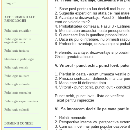
IV. Preferinte, avantaje, dezavantaje si pro
Biografii
1. Sase pasi pentru a lua decizii mai bune - 
2. Sugestia expertilor: nu atata cel mai mar
ALTE DOMENII ALE
3. Avantaje si dezavantaje. Pasul 2 - Identific
PSIHOLOGIEI
cont de valorile tale?
4. Probabilitatea conteaza. Pasul 3 - Estimea
5. Mentalitatea arcasului: toate presupuneril
Psihologia religiilor
6. O aterizare lina in gandirea probabilistica:
Psihologia muncii si
7. Daca nu pui o intrebare, nu primesti rasp
organizationala
8. Preferinte, avantaje, dezavantaje si probabi
Psihologie juridica
Preferinte, avantaje, dezavantaje si probabilita
Ghiciti greutatea boului
Statistica in psihologie
V. Viitorul - punct ochit, punct lovit: pute
Psihologie sociala
1. Pierdut in ceata - acum urmeaza vestile pr
Psihologie militara
2. Precizia conteaza - defineste mai clar punc
3. Mana care iti defineste tinta
Psihologie animala
4. Viitorul - punct ochit, punct lovit - concluzi
Psihologia sportului
Punct ochit, punct lovit - lista de verificat
Taxat pentru imprecizie
Psihologie experimentala
VI. Sa intoarcem deciziile pe toate partile
Psihologia culturii
1. Relatii nereusite
2. Perspectiva interna vs. perspectiva exter
DOMENII CONEXE
3. Cum sa fii cel mai putin popular oaspete d