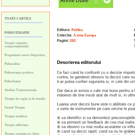
TOATE CARTILE
Editura:
Publica
PSIHOTERAPIE
Colectia:
A treia Europa
Pagini:
392
Terapie cognitiv-
comportamentala
Programare neuro-lingvistica
Descrierea editorului
Psihanaliza
Ce faci cand te confrunti cu o decizie import
Psihoterapie pozitiva
contra, te gandesti obsesiv la decizii care nu 
Psihodrama
ti-ar putea conferi siguranta si, in cele din urm
Analiza Tranzactionala
Dar daca ar exista o cale mai buna pentru a lu
indoiesti de tine insuti atat de mult si, in ul
Terapie de cuplu si de familie
Luarea unor decizii bune este o abilitate ce 
Gestalt Terapie
o serie de instrumente pe care oricine le poat
Terapie analitica
⊛ sa identifici si sa demontezi preconceptii
⊛ sa primesti un feedback de cea mai inalta ca
Terapie adleriana
⊛ sa observi cu mai multa acuratete ce influen
⊛ cand sa decizi rapid, cand sa nu te grabest
Terapie centrata pe client