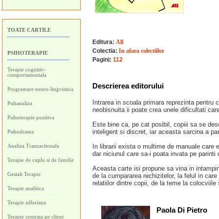
TOATE CARTILE
Editura:
All
Colectia:
In afara colectiilor
PSIHOTERAPIE
Pagini:
112
Terapie cognitiv-
comportamentala
Descrierea editorului
Programare neuro-lingvistica
Intrarea in scoala primara reprezinta pentru c
Psihanaliza
neobisnuita ii poate crea unele dificultati car
Psihoterapie pozitiva
Este bine ca, pe cat posibil, copiii sa se desc
inteligent si discret, iar aceasta sarcina a par
Psihodrama
Analiza Tranzactionala
In librarii exista o multime de manuale care 
dar niciunul care sa-i poata invata pe parinti 
Terapie de cuplu si de familie
Aceasta carte isi propune sa vina in intampinare
Gestalt Terapie
de la cumpararea rechizitelor, la felul in car
relatiilor dintre copii, de la teme la colocviil
Terapie analitica
Terapie adleriana
Paola Di Pietro
Terapie centrata pe client