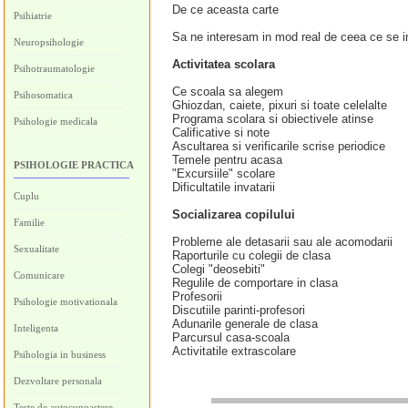
De ce aceasta carte
Psihiatrie
Sa ne interesam in mod real de ceea ce se i
Neuropsihologie
Activitatea scolara
Psihotraumatologie
Ce scoala sa alegem
Psihosomatica
Ghiozdan, caiete, pixuri si toate celelalte
Programa scolara si obiectivele atinse
Psihologie medicala
Calificative si note
Ascultarea si verificarile scrise periodice
Temele pentru acasa
PSIHOLOGIE PRACTICA
"Excursiile" scolare
Dificultatile invatarii
Cuplu
Socializarea copilului
Familie
Probleme ale detasarii sau ale acomodarii
Sexualitate
Raporturile cu colegii de clasa
Colegi "deosebiti"
Comunicare
Regulile de comportare in clasa
Profesorii
Psihologie motivationala
Discutiile parinti-profesori
Adunarile generale de clasa
Inteligenta
Parcursul casa-scoala
Activitatile extrascolare
Psihologia in business
Dezvoltare personala
Teste de autocunoastere