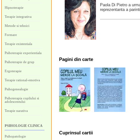
Paola Di Pietro a urm
Hipnoterapie
reprezentanta a parinti
Terapie integrativa
Metode si tehnici
Formare
Terapie existentiala
Psihoterapie experientiala
Pagini
din carte
Psihoterapie de grup
Ergoterapie
Terapie rational-emotiva
Psihogenealogie
Psihoterapia copilului si
adolescentului
Terapie narativa
PSIHOLOGIE CLINICA
Cuprinsul cartii
Psihopatologie