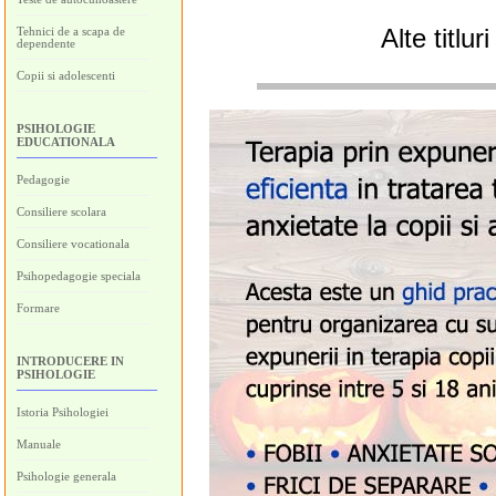
Alte titlu
Tehnici de a scapa de
dependente
Copii si adolescenti
PSIHOLOGIE
EDUCATIONALA
Pedagogie
Consiliere scolara
Consiliere vocationala
Psihopedagogie speciala
Formare
INTRODUCERE IN
PSIHOLOGIE
Istoria Psihologiei
Manuale
Psihologie generala