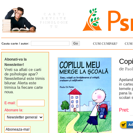
Cauta carte / autor:
CUM CUMPAR?
CUM 
Abonati-va la
Copi
Newsletter!
de
Paol
Vreti sa aflati ce carti
de psihologie apar?
Newsletterul este trimis
Apeland 
bilunar. Alerta este
in carte
trimisa la fiecare carte
temele p
noua.
pana la 
scolari s
E-mail:
Pret:
Abonare la: