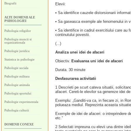
Biografii
Elevii:
• Sa identifice cauzele distorsionarii informati
ALTE DOMENII ALE
PSIHOLOGIEI
• Sa gaseasca exemple ale fenomenului in vi
• Sa identifice in cadrul exercitiului care au
Psihologia religiilor
continutului povestii.
Psihologia muncii si
organizationala
(...)
Psihologie juridica
Analiza unei idei de afaceri
Statistica in psihologie
Obiectiv.
Evaluarea uni idei de afaceri
Psihologie sociala
Durata. 30 minute
Psihologie militara
Desfasurarea activitatii
Psihologie animala
1 Descrieti pe scurt cateva situatii, solicita
afaceri. Cereti-le elevilor sa genereze idei d
Psihologia sportului
Exemplu: „Ganditi-va ca, in fiecare zi, in Ro
Psihologie experimentala
polueaza mediul. Reprezinta aceasta situatie
Psihologia culturii
Exemple de idei de afaceri: o intreprindere de
etc.”
DOMENII CONEXE
2 Selectati impreuna cu elevii una dintre idei