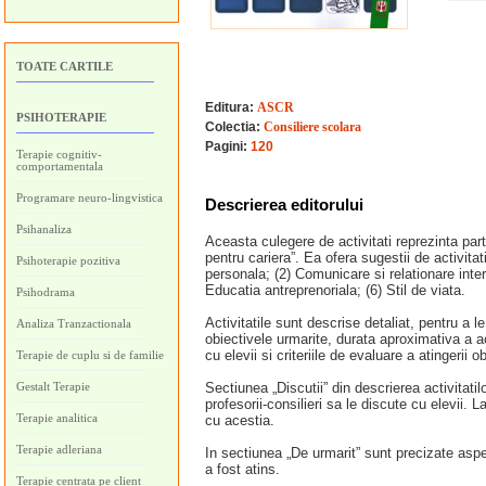
TOATE CARTILE
Editura:
ASCR
PSIHOTERAPIE
Colectia:
Consiliere scolara
Pagini:
120
Terapie cognitiv-
comportamentala
Programare neuro-lingvistica
Descrierea editorului
Psihanaliza
Aceasta culegere de activitati reprezinta par
pentru cariera”. Ea ofera sugestii de activita
Psihoterapie pozitiva
personala; (2) Comunicare si relationare interp
Educatia antreprenoriala; (6) Stil de viata.
Psihodrama
Activitatile sunt descrise detaliat, pentru a 
Analiza Tranzactionala
obiectivele urmarite, durata aproximativa a ac
cu elevii si criteriile de evaluare a atingerii ob
Terapie de cuplu si de familie
Gestalt Terapie
Sectiunea „Discutii” din descrierea activitati
profesorii-consilieri sa le discute cu elevii. L
Terapie analitica
cu acestia.
Terapie adleriana
In sectiunea „De urmarit” sunt precizate aspec
a fost atins.
Terapie centrata pe client