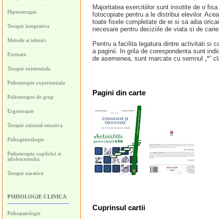
Majoritatea exercitiilor sunt insotite de o fisa
Hipnoterapie
fotocopiate pentru a le distribui elevilor. Ac
toate fisele completate de ei si sa aiba orica
Terapie integrativa
necesare pentru deciziile de viata si de carie
Metode si tehnici
Pentru a facilita legatura dintre activitati si
a paginii. In grila de corespondenta sunt indi
Formare
de asemenea, sunt marcate cu semnul „*” cla
Terapie existentiala
Psihoterapie experientiala
Pagini
din carte
Psihoterapie de grup
Ergoterapie
Terapie rational-emotiva
Psihogenealogie
Psihoterapia copilului si
adolescentului
Terapie narativa
PSIHOLOGIE CLINICA
Cuprinsul cartii
Psihopatologie