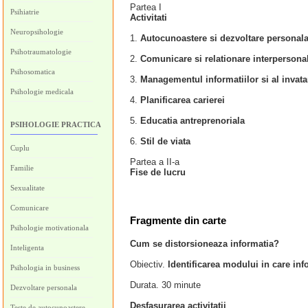
Partea I
Psihiatrie
Activitati
Neuropsihologie
1.
Autocunoastere si dezvoltare personal
Psihotraumatologie
2.
Comunicare si relationare interpersona
Psihosomatica
3.
Managementul informatiilor si al invatar
Psihologie medicala
4.
Planificarea carierei
5.
Educatia antreprenoriala
PSIHOLOGIE PRACTICA
6.
Stil de viata
Cuplu
Partea a II-a
Familie
Fise de lucru
Sexualitate
Comunicare
Fragmente din carte
Psihologie motivationala
Cum se distorsioneaza informatia?
Inteligenta
Obiectiv.
Identificarea modului in care in
Psihologia in business
Durata. 30 minute
Dezvoltare personala
Desfasurarea activitatii
Teste de autocunoastere