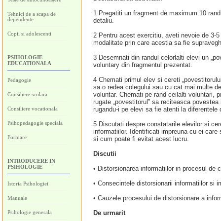
1 Pregatiti un fragment de maximum 10 randur
Tehnici de a scapa de
dependente
detaliu.
Copii si adolescenti
2 Pentru acest exercitiu, aveti nevoie de 3-5
modalitate prin care acestia sa fie supraveghe
3 Desemnati din randul celorlalti elevi un „po
PSIHOLOGIE
EDUCATIONALA
voluntary din fragmentul prezentat.
4 Chemati primul elev si cereti „povestitorul
Pedagogie
sa o redea colegului sau cu cat mai multe de
voluntar. Chemati pe rand ceilalti voluntari, 
Consiliere scolara
rugate „povestitorul” sa reciteasca povestea i
Consiliere vocationala
rugandu-i pe elevi sa fie atenti la diferentele
Psihopedagogie speciala
5 Discutati despre constatarile elevilor si cer
informatiilor. Identificati impreuna cu ei car
Formare
si cum poate fi evitat acest lucru.
Discutii
INTRODUCERE IN
PSIHOLOGIE
• Distorsionarea informatiilor in procesul de
• Consecintele distorsionarii informatiilor si i
Istoria Psihologiei
• Cauzele procesului de distorsionare a inform
Manuale
Psihologie generala
De urmarit