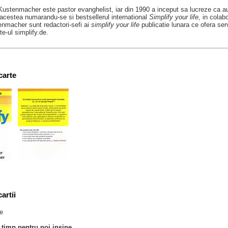
Kustenmacher este pastor evanghelist, iar din 1990 a inceput sa lucreze ca auto
e acestea numarandu-se si bestsellerul international
Simplify your life
, in colab
nmacher sunt redactori-sefi ai
simplify your life
publicatie lunara ce ofera serv
e-ul simplify.de.
carte
artii
te
timp pentru noi insine