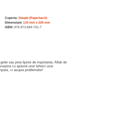
Coperta:
Simpla (Paperback)
Dimensiuni:
130 mm x 200 mm
ISBN:
978-973-684-741-7
grele sau prea lipsite de importanta. Aflati de
astra cu ajutorul unor tehnici usor
impului, ci asupra problemelor!