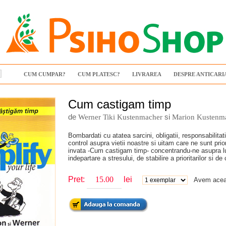
CUM CUMPAR?
CUM PLATESC?
LIVRAREA
DESPRE ANTICARI
Cum castigam timp
de
si
Werner Tiki Kustenmacher
Marion Kustenm
Bombardati cu atatea sarcini, obligatii, responsabilita
control asupra vietii noastre si uitam care ne sunt prio
invata -Cum castigam timp- concentrandu-ne asupra luc
indepartare a stresului, de stabilire a prioritarilor si d
Pret:
lei
Avem aceas