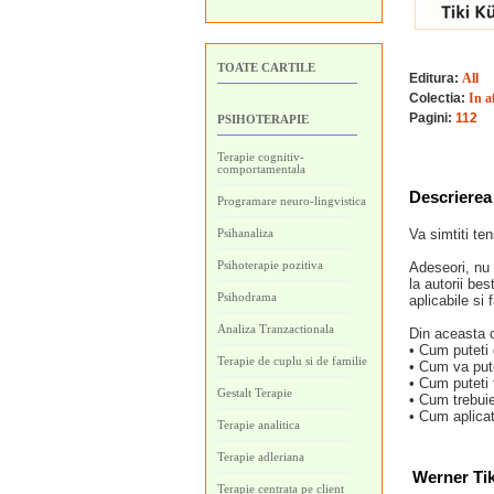
TOATE CARTILE
Editura:
All
Colectia:
In a
Pagini:
112
PSIHOTERAPIE
Terapie cognitiv-
comportamentala
Descrierea 
Programare neuro-lingvistica
Psihanaliza
Va simtiti te
Psihoterapie pozitiva
Adeseori, nu 
la autorii bes
Psihodrama
aplicabile si
Analiza Tranzactionala
Din aceasta c
• Cum puteti 
Terapie de cuplu si de familie
• Cum va pute
• Cum puteti 
Gestalt Terapie
• Cum trebuie 
• Cum aplicat
Terapie analitica
Terapie adleriana
Werner Ti
Terapie centrata pe client