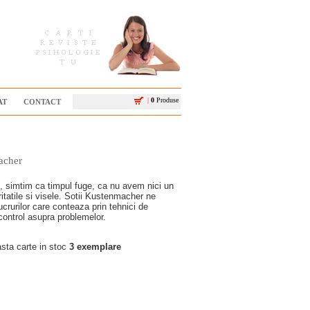
|
0
Produse
AT
CONTACT
acher
ti, simtim ca timpul fuge, ca nu avem nici un
ritatile si visele. Sotii Kustenmacher ne
rurilor care conteaza prin tehnici de
e control asupra problemelor.
ta carte in stoc
3 exemplare