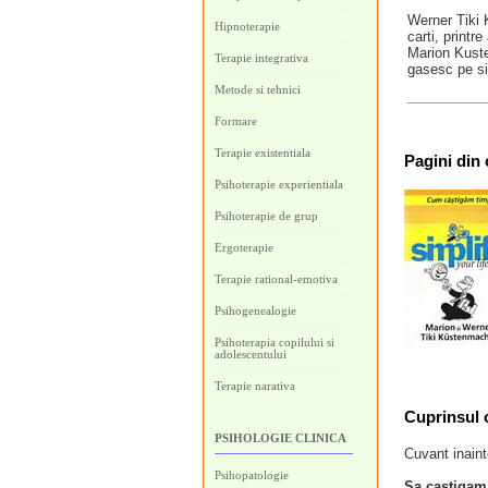
Werner Tiki 
Hipnoterapie
carti, printr
Marion Kuste
Terapie integrativa
gasesc pe sit
Metode si tehnici
Formare
Terapie existentiala
Pagini
din 
Psihoterapie experientiala
Psihoterapie de grup
Ergoterapie
Terapie rational-emotiva
Psihogenealogie
Psihoterapia copilului si
adolescentului
Terapie narativa
Cuprinsul c
PSIHOLOGIE CLINICA
Cuvant inain
Psihopatologie
Sa castigam 