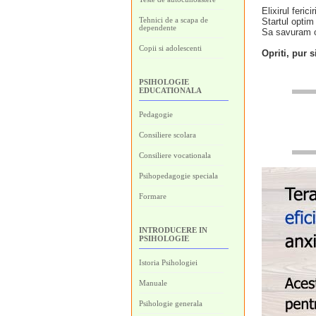
Elixirul ferici
Tehnici de a scapa de
Startul optim 
dependente
Sa savuram or
Copii si adolescenti
Opriti, pur s
PSIHOLOGIE
EDUCATIONALA
Pedagogie
Consiliere scolara
Consiliere vocationala
Psihopedagogie speciala
Formare
INTRODUCERE IN
PSIHOLOGIE
Istoria Psihologiei
Manuale
Psihologie generala