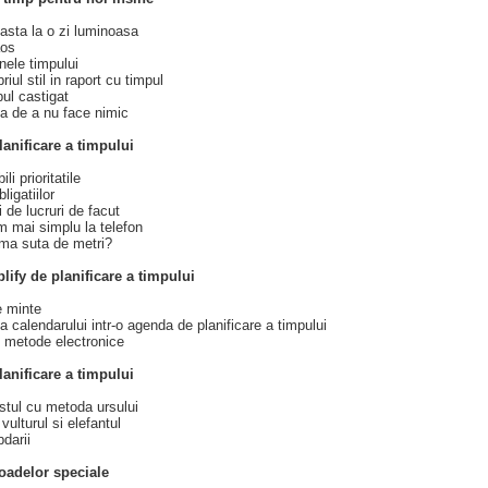
oasta la o zi luminoasa
aos
nele timpului
riul stil in raport cu timpul
pul castigat
ta de a nu face nimic
lanificare a timpului
li prioritatile
ligatiilor
ei de lucruri de facut
 mai simplu la telefon
ima suta de metri?
ify de planificare a timpului
e minte
 calendarului intr-o agenda de planificare a timpului
s metode electronice
anificare a timpului
stul cu metoda ursului
 vulturul si elefantul
darii
oadelor speciale