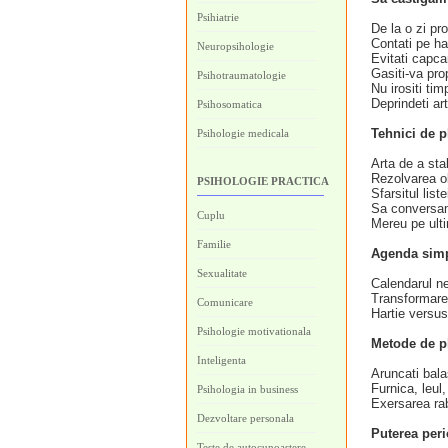
Psihiatrie
De la o zi pr
Contati pe h
Neuropsihologie
Evitati capca
Gasiti-va prop
Psihotraumatologie
Nu irositi tim
Deprindeti ar
Psihosomatica
Tehnici de p
Psihologie medicala
Arta de a stabi
Rezolvarea ob
PSIHOLOGIE PRACTICA
Sfarsitul list
Sa conversam
Cuplu
Mereu pe ult
Familie
Agenda simpl
Sexualitate
Calendarul n
Transformarea
Comunicare
Hartie versu
Psihologie motivationala
Metode de pl
Inteligenta
Aruncati bala
Furnica, leul,
Psihologia in business
Exersarea rab
Dezvoltare personala
Puterea peri
Teste de autocunoastere