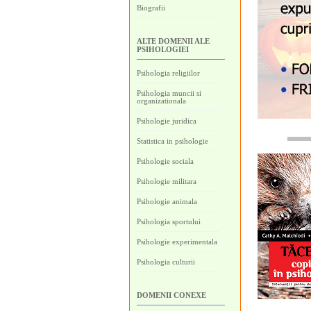
Biografii
ALTE DOMENII ALE
PSIHOLOGIEI
Psihologia religiilor
Psihologia muncii si
organizationala
Psihologie juridica
Statistica in psihologie
Psihologie sociala
Psihologie militara
Psihologie animala
Psihologia sportului
Psihologie experimentala
Psihologia culturii
DOMENII CONEXE