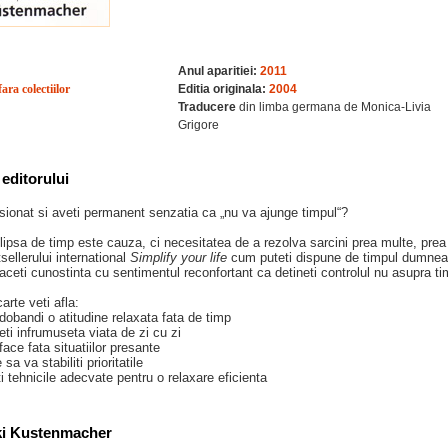
Anul aparitiei:
2011
fara colectiilor
Editia originala:
2004
Traducere
din limba germana de Monica-Livia
Grigore
editorului
nsionat si aveti permanent senzatia ca „nu va ajunge timpul“?
lipsa de timp este cauza, ci necesitatea de a rezolva sarcini prea multe, prea 
tsellerului international
Simplify your life
cum puteti dispune de timpul dumneavo
 faceti cunostinta cu sentimentul reconfortant ca detineti controlul nu asupra t
arte veti afla:
dobandi o atitudine relaxata fata de timp
ti infrumuseta viata de zi cu zi
face fata situatiilor presante
sa va stabiliti prioritatile
i tehnicile adecvate pentru o relaxare eficienta
ki Kustenmacher