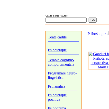
Cauta carte / autor:
Psihoshop.ro
Toate cartile
Psihoterapie
Terapie cognitiv-
comportamentala
Programare neuro-
lingvistica
Psihanaliza
Psihoterapie
pozitiva
Psihodrama