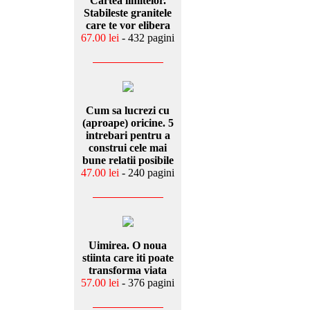
Cartea limitelor.
Stabileste granitele
care te vor elibera
67.00 lei
- 432 pagini
Cum sa lucrezi cu
(aproape) oricine. 5
intrebari pentru a
construi cele mai
bune relatii posibile
47.00 lei
- 240 pagini
Uimirea. O noua
stiinta care iti poate
transforma viata
57.00 lei
- 376 pagini