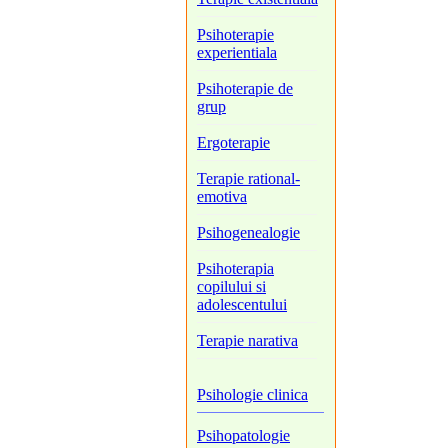
Psihoterapie
experientiala
Psihoterapie de
grup
Ergoterapie
Terapie rational-
emotiva
Psihogenealogie
Psihoterapia
copilului si
adolescentului
Terapie narativa
Psihologie clinica
Psihopatologie