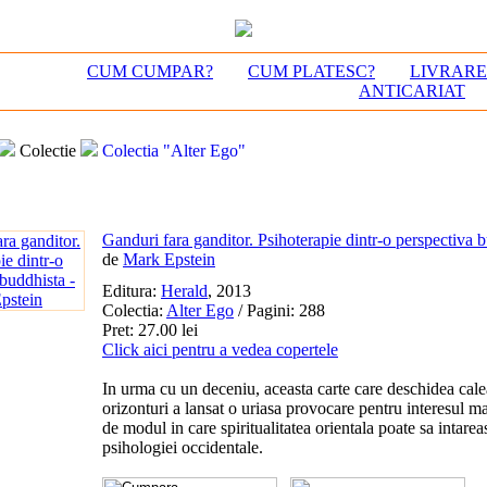
CUM CUMPAR?
CUM PLATESC?
LIVRAR
ANTICARIAT
Colectie
Colectia "Alter Ego"
Ganduri fara ganditor. Psihoterapie dintr-o perspectiva 
de
Mark Epstein
Editura:
Herald
, 2013
Colectia:
Alter Ego
/ Pagini: 288
Pret: 27.00 lei
Click aici pentru a vedea copertele
In urma cu un deceniu, aceasta carte care deschidea cale
orizonturi a lansat o uriasa provocare pentru interesul ma
de modul in care spiritualitatea orientala poate sa intare
psihologiei occidentale.