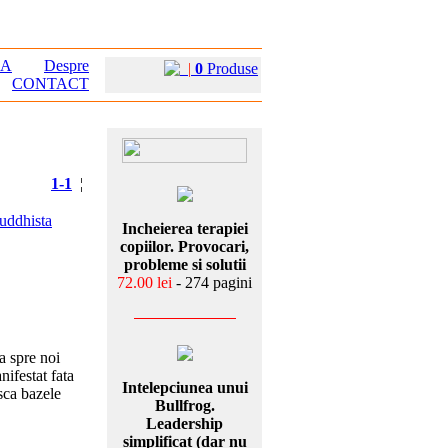
EA
Despre
|
0
Produse
CONTACT
1-1
¦
buddhista
Incheierea terapiei
copiilor. Provocari,
probleme si solutii
72.00 lei
- 274 pagini
a spre noi
nifestat fata
Intelepciunea unui
asca bazele
Bullfrog.
Leadership
simplificat (dar nu